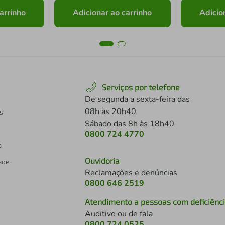
arrinho
Adicionar ao carrinho
Adicio
Serviços por telefone
De segunda a sexta-feira das
08h às 20h40
s
Sábado das 8h às 18h40
0800 724 4770
a
Ouvidoria
dade
Reclamações e denúncias
0800 646 2519
Atendimento a pessoas com deficiênc
Auditivo ou de fala
s
0800 724 0525