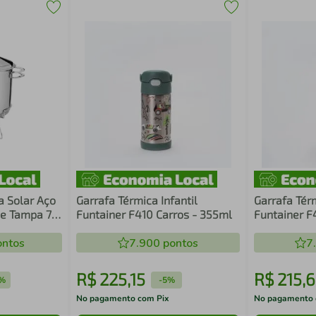
 Solar Aço
Garrafa Térmica Infantil
Garrafa Térm
 e Tampa 7,8
Funtainer F410 Carros - 355ml
Funtainer F
355ml
ntos
7.900
pontos
7
R$
225
,
15
R$
215
,
6
%
-
5%
No pagamento com Pix
No pagamento 