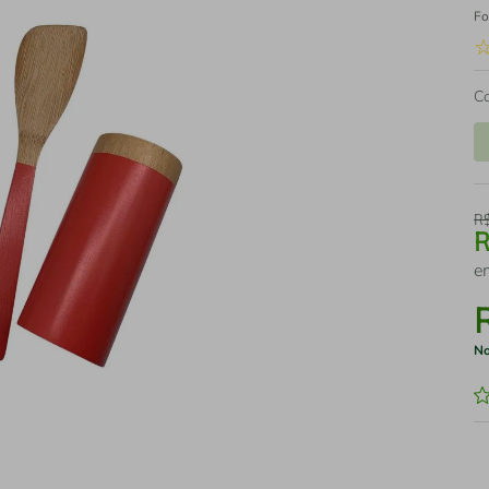
Fo
C
R
e
No