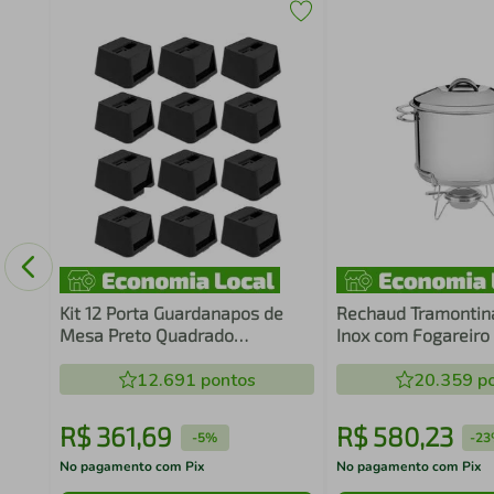
ana
Kit 12 Porta Guardanapos de
Rechaud Tramontina
Mesa Preto Quadrado
Inox com Fogareiro
Restaurante Lancheria Bar
Litros
Crippa
12.691
pontos
20.359
po
R$
361
,
69
R$
580
,
23
-
5%
-
23
No pagamento com Pix
No pagamento com Pix