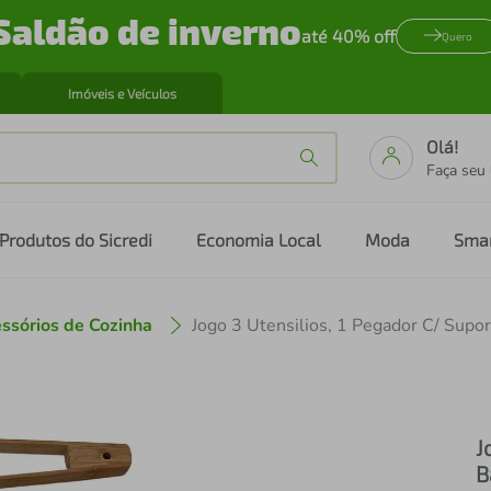
Saldão de inverno
até 40% off
Quero
Imóveis e Veículos
Olá!
Faça seu
Produtos do Sicredi
Economia Local
Moda
Sma
ssórios de Cozinha
J
B