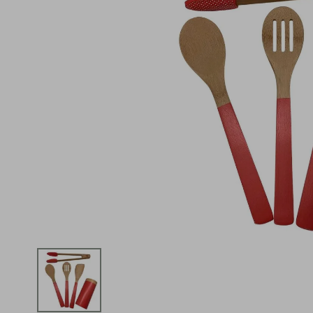
iphone
5
º