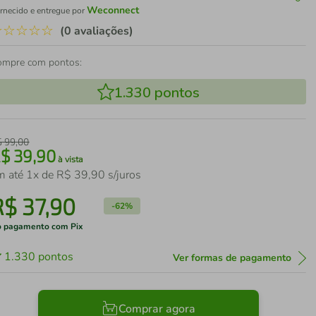
Weconnect
rnecido e entregue por
☆
☆
☆
☆
☆
(0 avaliações)
ompre com pontos:
1.330
pontos
$
99
,
00
R$
39
,
90
à vista
m até
1
x de
R$
39
,
90
s/juros
R$
37
,
90
-
62%
 pagamento com Pix
1.330
pontos
Ver formas de pagamento
Comprar agora