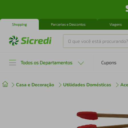
Shopping
Parcerias e Descontos
Viagens
O que você está procurando?
Produtos mais buscados
Todos os Departamentos
Cupons
tenis
1
º
Casa e Decoração
Utilidades Domésticas
Ace
cafeteira
2
º
perfume
3
º
air fryer
4
º