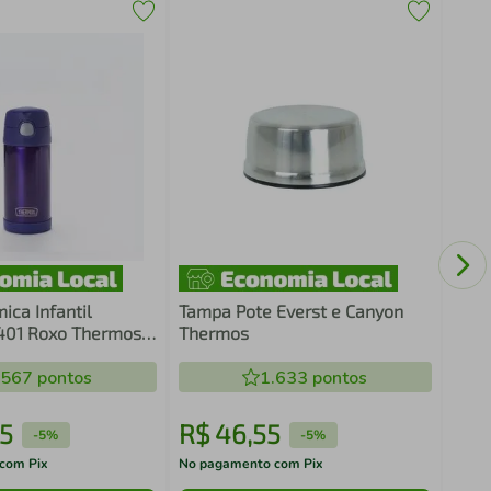
Anel
Cair
ica Infantil
Tampa Pote Everst e Canyon
401 Roxo Thermos -
Thermos
.567
pontos
1.633
pontos
5
R$
46
,
55
R$
-
5%
-
5%
com Pix
No pagamento com Pix
No pa