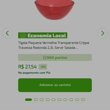
 de
Táb
Ham
Tigela Pequena Vermelha Transparente Crippa
Travessa Redonda 2,3L Servir Salada
Sobremesa
966
pontos
R$
27
,
54
R
-
5%
No pagamento com Pix
No 
Adicionar ao carrinho