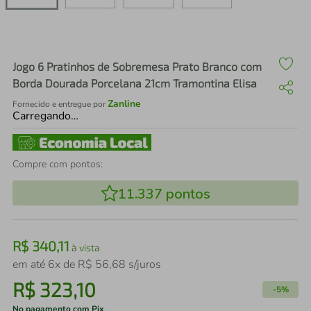
air fryer
4
º
iphone
5
º
Jogo 6 Pratinhos de Sobremesa Prato Branco com
Borda Dourada Porcelana 21cm Tramontina Elisa
Zanline
Fornecido e entregue por
Carregando…
Compre com pontos:
11.337
pontos
R$
340
,
11
à vista
em até
6
x de
R$
56
,
68
s/juros
R$
323
,
10
-
5%
No pagamento com Pix