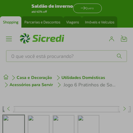
Saldão de inverno
Quero
até 40% off
Shopping
Parcerias e Descontos
Viagens
Imóveis e Veículos
O que você está procurando?
Produtos mais buscados
Casa e Decoração
Utilidades Domésticas
tenis
1
º
Jogo 6 Pratinhos de Sobremesa Prato Branco com Borda Dourada Porcelana 21cm Tramontina Elisa
Acessórios para Servir
cafeteira
2
º
perfume
3
º