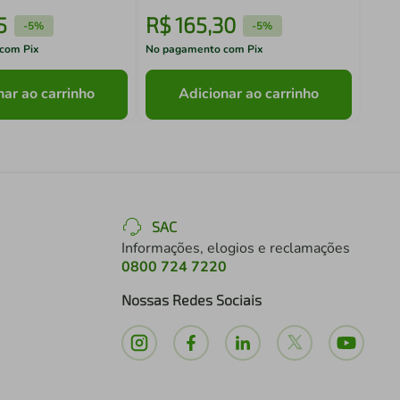
5
R$
165
,
30
R$
-
5%
-
5%
com Pix
No pagamento com Pix
No pa
nar ao carrinho
Adicionar ao carrinho
SAC
Informações, elogios e reclamações
0800 724 7220
Nossas Redes Sociais