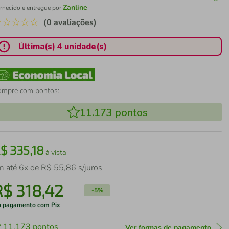
Zanline
rnecido e entregue por
☆
☆
☆
☆
☆
(0 avaliações)
Última(s) 4 unidade(s)
ompre com pontos:
11.173
pontos
R$
335
,
18
à vista
m até
6
x de
R$
55
,
86
s/juros
R$
318
,
42
-
5%
 pagamento com Pix
11.173
pontos
Ver formas de pagamento