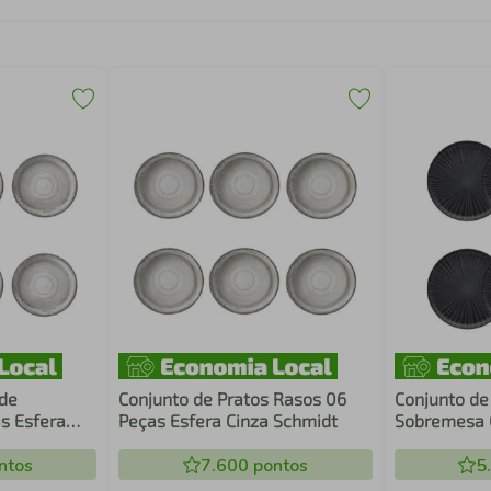
 de
Conjunto de Pratos Rasos 06
Conjunto de
s Esfera
Peças Esfera Cinza Schmidt
Sobremesa 0
Oxford
ntos
7.600
pontos
5