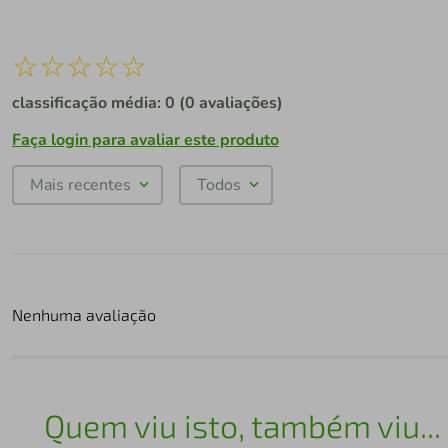
☆
☆
☆
☆
☆
classificação média: 0
(0 avaliações)
Faça login para avaliar este produto
Mais recentes
Todos
Nenhuma avaliação
Quem viu isto, também viu...