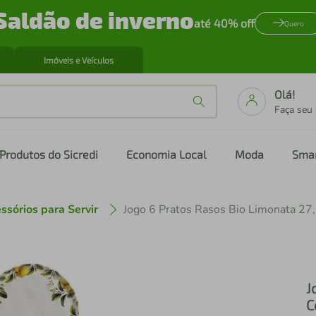
Saldão de inverno
até 40% off
Quero
Imóveis e Veículos
Olá!
Faça seu
Produtos do Sicredi
Economia Local
Moda
Sma
ssórios para Servir
J
C