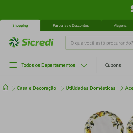
Shopping
Parcerias e Descontos
Viagens
O que você está procurando?
Produtos mais buscados
Todos os Departamentos
Cupons
tenis
1
º
Casa e Decoração
Utilidades Domésticas
Ace
cafeteira
2
º
perfume
3
º
air fryer
4
º