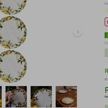
Fo
C
e
No