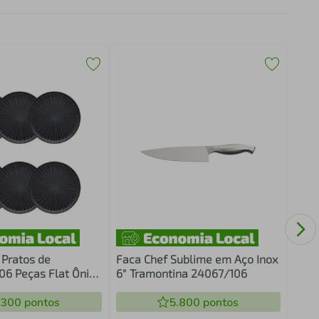
Prat
Donn
 Pratos de
Faca Chef Sublime em Aço Inox
6 Peças Flat Ônix
6" Tramontina 24067/106
.300
pontos
5.800
pontos