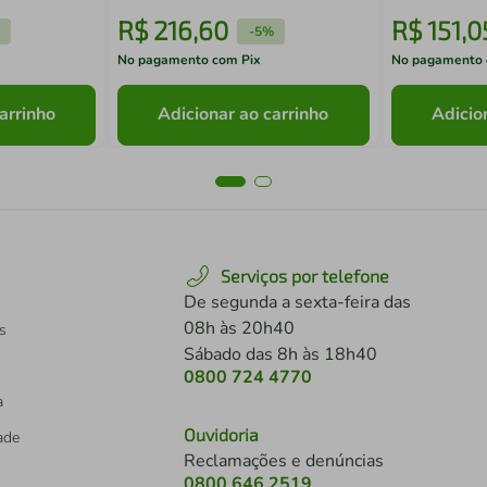
R$
216
,
60
R$
151
,
0
-
5%
No pagamento com Pix
No pagamento 
arrinho
Adicionar ao carrinho
Adicio
Serviços por telefone
De segunda a sexta-feira das
08h às 20h40
s
Sábado das 8h às 18h40
0800 724 4770
a
Ouvidoria
dade
Reclamações e denúncias
0800 646 2519