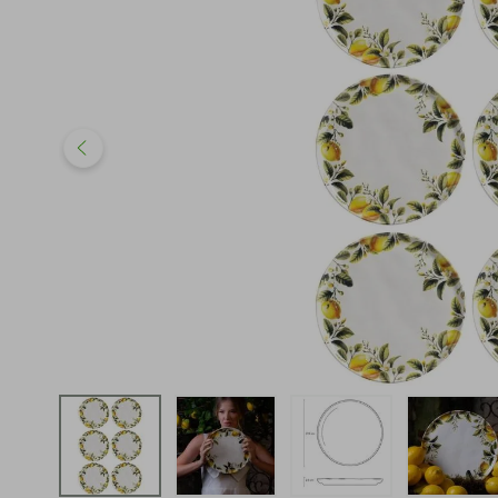
iphone
5
º