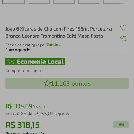
air fryer
4
º
iphone
5
º
Jogo 6 Xícaras de Chá com Pires 185ml Porcelana
Branca Leonora Tramontina Café Mesa Posta
Zanline
Fornecido e entregue por
Carregando…
Compre com pontos:
11.163
pontos
R$
334
,
89
à vista
em até
6
x de
R$
55
,
81
s/juros
R$
318
,
15
-
5%
No pagamento com Pix