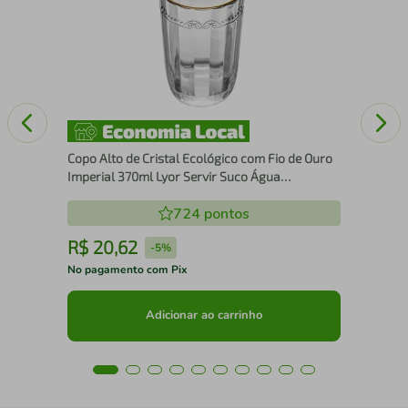
Cop
pa
85
Copo Alto de Cristal Ecológico com Fio de Ouro
Imperial 370ml Lyor Servir Suco Água
Saborizada
724
pontos
R$
20
,
62
R
-
5%
No pagamento com Pix
No 
Adicionar ao carrinho