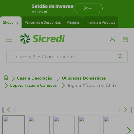
Saldão de inverno
Quero
até 40% off
Shopping
Parcerias e Descontos
Viagens
Imóveis e Veículos
O que você está procurando?
Produtos mais buscados
Casa e Decoração
Utilidades Domésticas
tenis
1
º
Jogo 6 Xícaras de Chá com Pires 185ml Porcelana Branca Leonora Tramontina Café Mesa Posta
Copos, Taças e Canecas
cafeteira
2
º
perfume
3
º