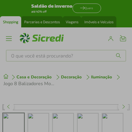
Saldão de inverno
Quero
até 40% off
Shopping
Parcerias e Descontos
Viagens
Imóveis e Veículos
O que você está procurando?
Produtos mais buscados
Casa e Decoração
Decoração
Iluminação
tenis
1
º
Jogo 8 Balizadores Modena Marrom Luminárias de Chão Poste Bivolt E27 Dital Caminhos Jardim Quintal
cafeteira
2
º
perfume
3
º