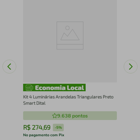
4 L
Bal
Lei
Kit 4 Luminárias Arandelas Triangulares Preto
Smart Dital
9.638
pontos
R$
274
,
69
R
-
5%
No pagamento com Pix
No 