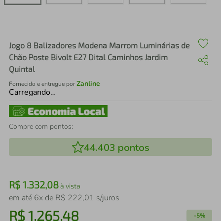
air fryer
4
º
iphone
5
º
Jogo 8 Balizadores Modena Marrom Luminárias de
Chão Poste Bivolt E27 Dital Caminhos Jardim
Quintal
Zanline
Fornecido e entregue por
Carregando…
Compre com pontos:
44.403
pontos
R$
1
.
332
,
08
à vista
em até
6
x de
R$
222
,
01
s/juros
R$
1
.
265
,
48
-
5%