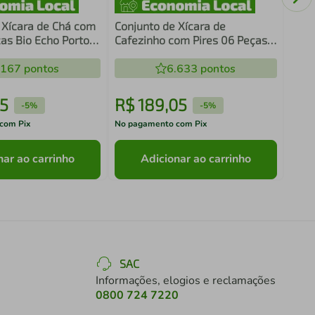
 Xícara de Chá com
Conjunto de Xícara de
ças Bio Echo Porto
Cafezinho com Pires 06 Peças
Orgânico Oceano Porto Brasil
.167
pontos
6.633
pontos
5
R$
189
,
05
R$
-
5%
-
5%
com Pix
No pagamento com Pix
No pa
nar ao carrinho
Adicionar ao carrinho
SAC
Informações, elogios e reclamações
0800 724 7220