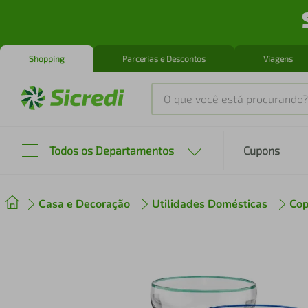
Shopping
Parcerias e Descontos
Viagens
O que você está procurando?
Produtos mais buscados
Todos os Departamentos
Cupons
tenis
1
º
Casa e Decoração
Utilidades Domésticas
Cop
cafeteira
2
º
perfume
3
º
air fryer
4
º