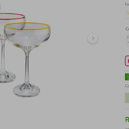
Fo
C
C