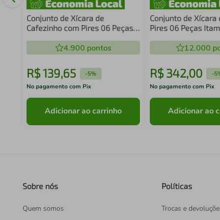
Conjunto de Xícara de
Conjunto de Xícara
Cafezinho com Pires 06 Peças
Pires 06 Peças Ita
Golden Oak Schmidt
Schmidt
4.900
pontos
12.000
po
R$
139
,
65
R$
342
,
00
-
5%
-
5
No pagamento com Pix
No pagamento com Pix
Adicionar ao carrinho
Adicionar ao c
Sobre nós
Políticas
Quem somos
Trocas e devoluçõe