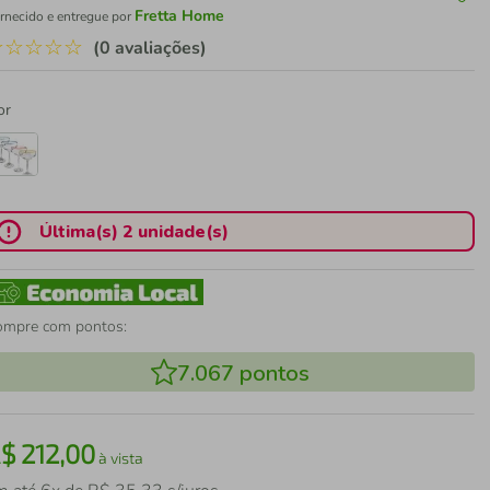
Fretta Home
rnecido e entregue por
☆
☆
☆
☆
☆
(0 avaliações)
or
Última(s) 2 unidade(s)
ompre com pontos:
7.067
pontos
R$
212
,
00
à vista