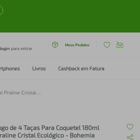
Meus Pedidos
login
para entrar
rtphones
Livros
Cashback em Fatura
Jogo de 4 Taças Para Coquetel 180ml Praline Cristal Ecológico - Bohemia
ogo de 4 Taças Para Coquetel 180ml
raline Cristal Ecológico - Bohemia