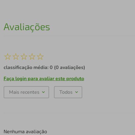
Avaliações
☆
☆
☆
☆
☆
classificação média: 0
(0 avaliações)
Faça login para avaliar este produto
Mais recentes
Todos
Nenhuma avaliação