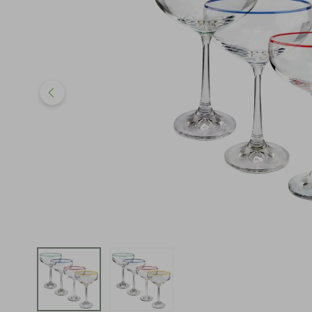
iphone
5
º