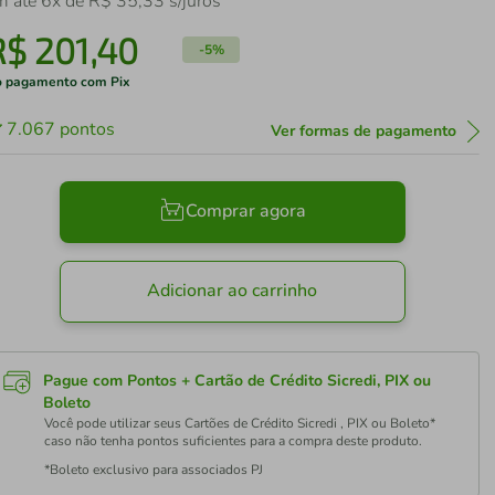
m até
6
x de
R$
35
,
33
s/juros
R$
201
,
40
-
5%
 pagamento com Pix
7.067
pontos
Ver formas de pagamento
Comprar agora
Adicionar ao carrinho
Pague com Pontos + Cartão de Crédito Sicredi, PIX ou
Boleto
Você pode utilizar seus Cartões de Crédito Sicredi , PIX ou Boleto*
caso não tenha pontos suficientes para a compra deste produto.
*Boleto exclusivo para associados PJ