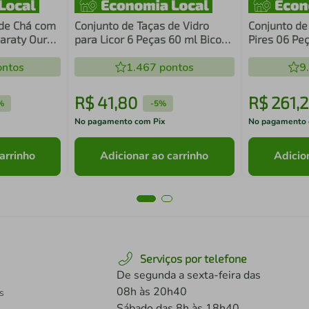
 de Chá com
Conjunto de Taças de Vidro
Conjunto de
maraty Ouro
para Licor 6 Peças 60 ml Bico
Pires 06 Pe
Abacaxi Lyor
Brasil
ntos
1.467
pontos
9
R$
41
,
80
R$
261
,
2
%
-
5%
No pagamento com Pix
No pagamento 
arrinho
Adicionar ao carrinho
Adicio
Serviços por telefone
De segunda a sexta-feira das
08h às 20h40
s
Sábado das 8h às 18h40