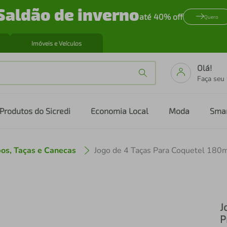
Saldão de inverno
até 40% off
Quero
Imóveis e Veículos
Olá!
Faça seu
Produtos do Sicredi
Economia Local
Moda
Sma
os, Taças e Canecas
J
P