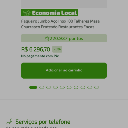
Faqueiro Jumbo Aço Inox 100 Talheres Mesa
Churrasco Prateado Restaurantes Facas
Garfos
220.937
pontos
R$
6
.
296
,
70
R
-
5%
No pagamento com Pix
No 
Adicionar ao carrinho
Serviços por telefone