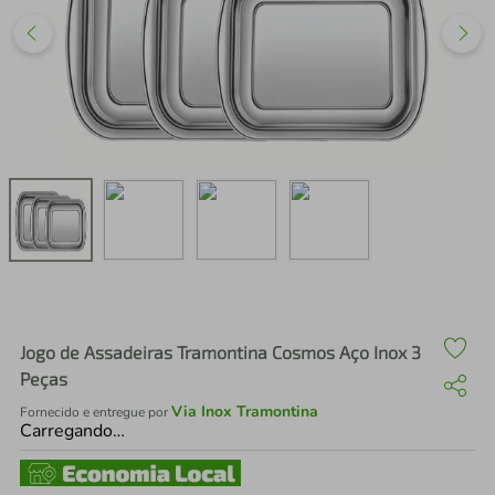
air fryer
4
º
iphone
5
º
Jogo de Assadeiras Tramontina Cosmos Aço Inox 3
Peças
Via Inox Tramontina
Fornecido e entregue por
Carregando…