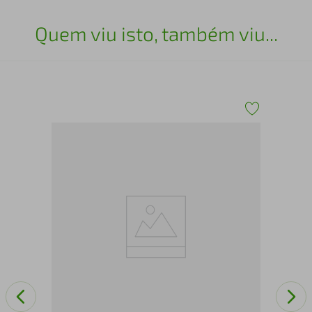
Quem viu isto, também viu...
Bal
Wi