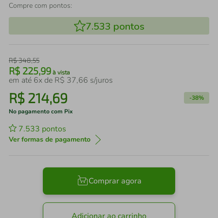
Compre com pontos:
7.533
pontos
R$
348
,
55
R$
225
,
99
à vista
em até
6
x de
R$
37
,
66
s/juros
R$
214
,
69
-
38%
No pagamento com Pix
7.533
pontos
Ver formas de pagamento
Comprar agora
Adicionar ao carrinho