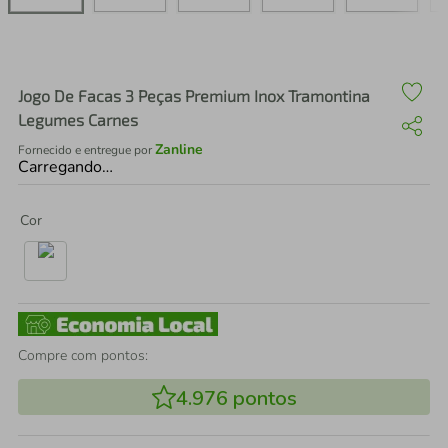
air fryer
4
º
iphone
5
º
Jogo De Facas 3 Peças Premium Inox Tramontina
Legumes Carnes
Zanline
Fornecido e entregue por
Carregando…
Cor
Compre com pontos:
4.976
pontos