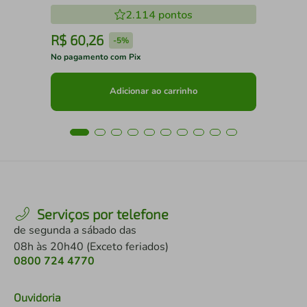
2.114
pontos
R$
60
,
26
R
-
5%
No pagamento com Pix
No 
Adicionar ao carrinho
Serviços por telefone
de segunda a sábado das
08h às 20h40 (Exceto feriados)
0800 724 4770
Ouvidoria