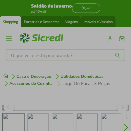
Saldão de inverno
Quero
até 40% off
Shopping
Parcerias e Descontos
Viagens
Imóveis e Veículos
O que você está procurando?
Produtos mais buscados
Casa e Decoração
Utilidades Domésticas
tenis
1
º
Jogo De Facas 3 Peças Premium Inox Tramontina Legumes Carnes
Acessórios de Cozinha
cafeteira
2
º
perfume
3
º