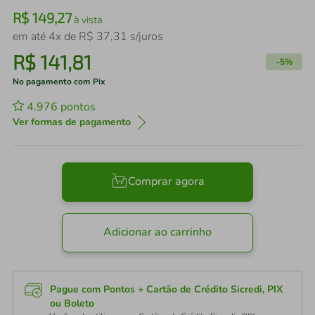
R$
149
,
27
à vista
em até
4
x de
R$
37
,
31
s/juros
R$
141
,
81
-
5%
No pagamento com Pix
4.976
pontos
Ver formas de pagamento
Comprar agora
Adicionar ao carrinho
Pague com Pontos + Cartão de Crédito Sicredi, PIX
ou Boleto