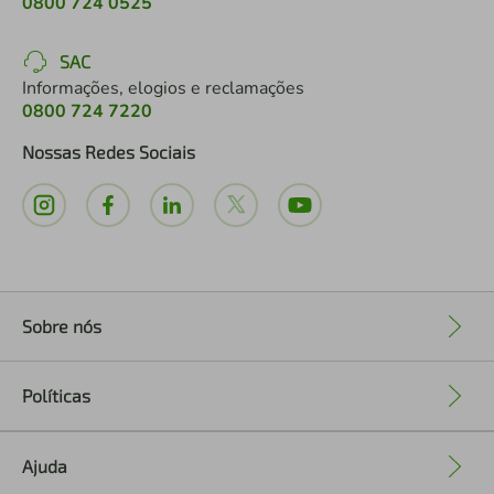
0800 724 0525
SAC
Informações, elogios e reclamações
0800 724 7220
Nossas Redes Sociais
Sobre nós
+
Políticas
+
Ajuda
+