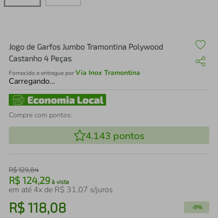
air fryer
4
º
iphone
5
º
Jogo de Garfos Jumbo Tramontina Polywood
Castanho 4 Peças
Via Inox Tramontina
Fornecido e entregue por
Carregando…
Compre com pontos:
4.143
pontos
R$
129
,
84
R$
124
,
29
à vista
em até
4
x de
R$
31
,
07
s/juros
R$
118
,
08
-
9%