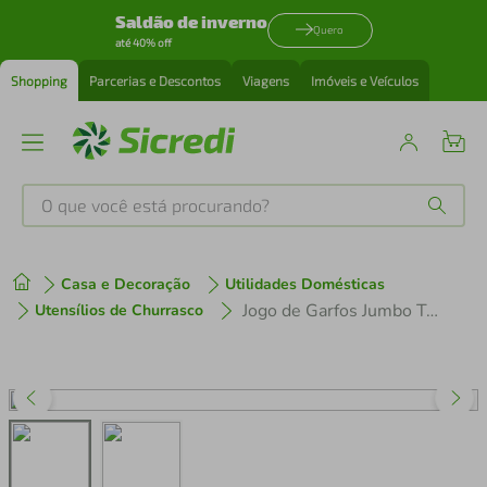
Saldão de inverno
Quero
até 40% off
Shopping
Parcerias e Descontos
Viagens
Imóveis e Veículos
O que você está procurando?
Produtos mais buscados
Casa e Decoração
Utilidades Domésticas
tenis
1
º
Jogo de Garfos Jumbo Tramontina Polywood Castanho 4 Peças
Utensílios de Churrasco
cafeteira
2
º
perfume
3
º