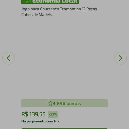
x
Sup
Jogo para Churrasco Tramontina 12 Peças
Móv
Cabos de Madeira
Cr
4.896
pontos
R$
139
,
55
R
-
12%
No pagamento com Pix
No 