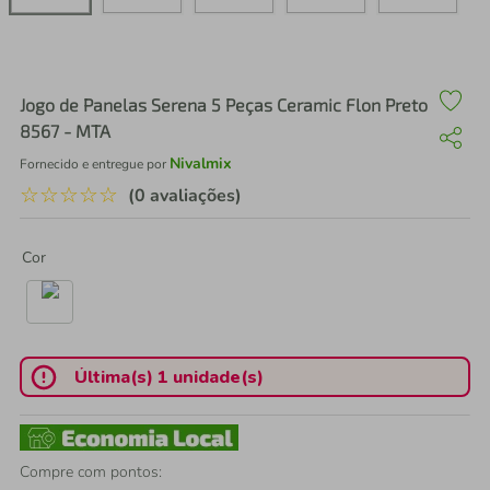
air fryer
4
º
iphone
5
º
Jogo de Panelas Serena 5 Peças Ceramic Flon Preto
8567 - MTA
Nivalmix
Fornecido e entregue por
☆
☆
☆
☆
☆
(0 avaliações)
Cor
Última(s) 1 unidade(s)
Compre com pontos: