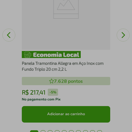
Panela Tramontina Allegra em Aço Inox com
Fundo Triplo 20 cm 2,2 L
7.628
pontos
R$
217
,
41
R
-
5%
No pagamento com Pix
No 
Adicionar ao carrinho