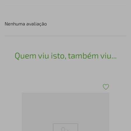
Nenhuma avaliação
Quem viu isto, também viu...
Jog
e C