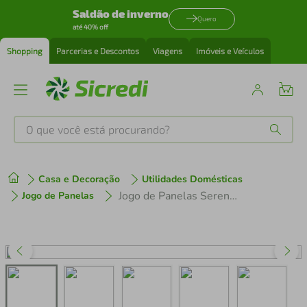
Saldão de inverno
Quero
até 40% off
Shopping
Parcerias e Descontos
Viagens
Imóveis e Veículos
O que você está procurando?
Produtos mais buscados
Casa e Decoração
Utilidades Domésticas
tenis
1
º
Jogo de Panelas Serena 5 Peças Ceramic Flon Preto 8567 - MTA
Jogo de Panelas
cafeteira
2
º
perfume
3
º