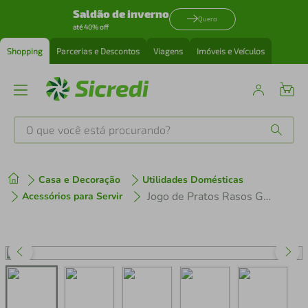
Saldão de inverno
Quero
até 40% off
Shopping
Parcerias e Descontos
Viagens
Imóveis e Veículos
O que você está procurando?
Produtos mais buscados
Casa e Decoração
Utilidades Domésticas
tenis
1
º
Jogo de Pratos Rasos Grande Rústico 4 Peças 28cm Porcelana Tramontina
Acessórios para Servir
cafeteira
2
º
perfume
3
º