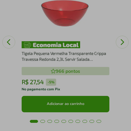
m-
Pra
Enc
Piv
Tigela Pequena Vermelha Transparente Crippa
Travessa Redonda 2,3L Servir Salada
Sobremesa
966
pontos
R$
27
,
54
R
-
5%
No pagamento com Pix
No 
Adicionar ao carrinho