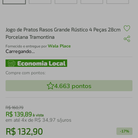
air fryer
4
º
iphone
5
º
Jogo de Pratos Rasos Grande Rústico 4 Peças 28cm
Porcelana Tramontina
Wala Place
Fornecido e entregue por
Carregando…
Compre com pontos:
4.663
pontos
R$
160
,
79
R$
139
,
89
à vista
em até
4
x de
R$
34
,
97
s/juros
R$
132
,
90
-
17%