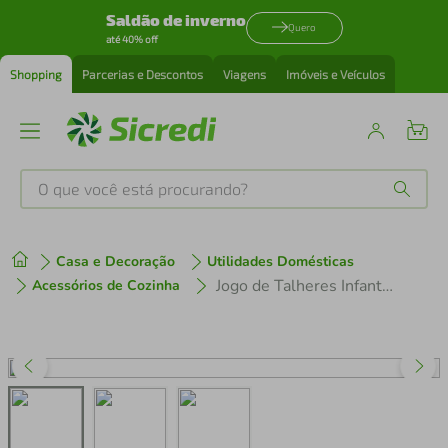
Saldão de inverno
Quero
até 40% off
Shopping
Parcerias e Descontos
Viagens
Imóveis e Veículos
O que você está procurando?
Produtos mais buscados
Casa e Decoração
Utilidades Domésticas
tenis
1
º
Jogo de Talheres Infantil Tramontina Le Petit em Inox Desenho em Alto Relevo 3 Peças
Acessórios de Cozinha
cafeteira
2
º
perfume
3
º