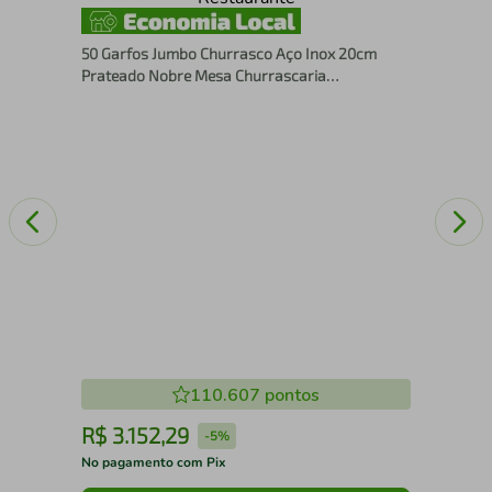
Jog
Ino
50 Garfos Jumbo Churrasco Aço Inox 20cm
Prateado Nobre Mesa Churrascaria
Restaurante
110.607
pontos
R$
3
.
152
,
29
R
-
5%
No pagamento com Pix
No 