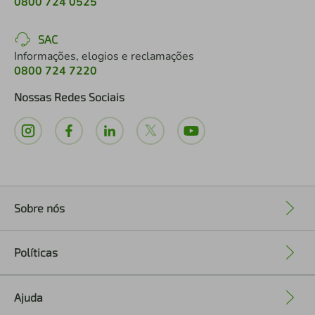
0800 724 0525
SAC
Informações, elogios e reclamações
0800 724 7220
Nossas Redes Sociais
Sobre nós
+
Políticas
+
Ajuda
+