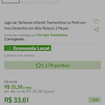
air fryer
4
º
iphone
5
º
Jogo de Talheres Infantil Tramontina Le Petit em
Inox Desenho em Alto Relevo 3 Peças
Via Inox Tramontina
Fornecido e entregue por
Carregando…
Compre com pontos:
1.179
pontos
R$
42
,
59
R$
35
,
38
à vista
em até
1
x de
R$
35
,
38
s/juros
R$
33
,
61
-
21%