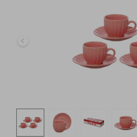
iphone
5
º