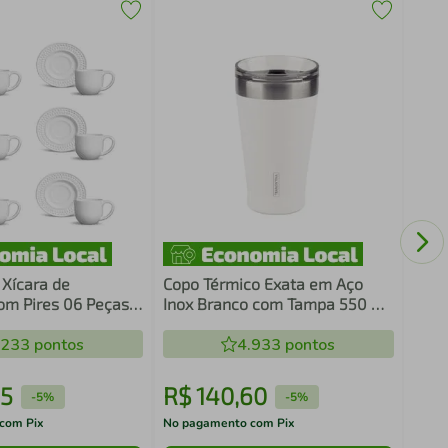
Cane
Verm
 Xícara de
Copo Térmico Exata em Aço
om Pires 06 Peças
Inox Branco com Tampa 550 ml
 Porto Brasil
Tramontina 61646/515
.233
pontos
4.933
pontos
5
R$
140
,
60
R$
-
5%
-
5%
com Pix
No pagamento com Pix
No pa