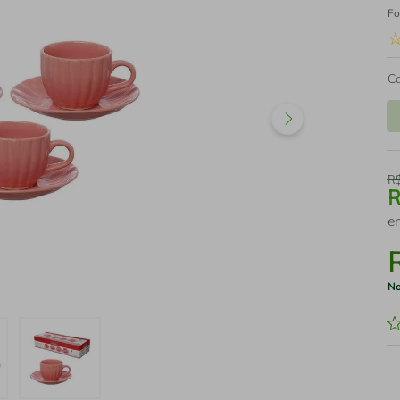
Fo
C
R
e
No