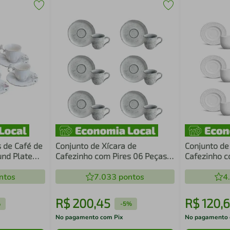
s de Café de
Conjunto de Xícara de
Conjunto de
und Plate
Cafezinho com Pires 06 Peças
Cafezinho c
Bio Echo Porto Brasil
Roma Branco
ntos
7.033
pontos
4
R$
200
,
45
R$
120
,
6
%
-
5%
No pagamento com Pix
No pagamento 