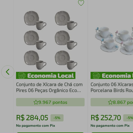
ng
Conjunto de Xícara de Chá com
Conjunto 06 Xícara
Pires 06 Peças Orgânico Eco
Porcelana Birds Ro
Quartzo Porto Brasil
100 ml Wolff
9.967
pontos
8.867
po
R$
284
,
05
R$
252
,
70
-
5%
-
5
No pagamento com Pix
No pagamento com Pix