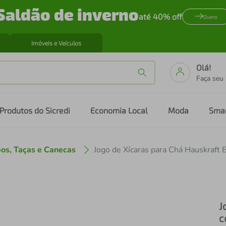
Saldão de inverno
até 40% off
Quero
Imóveis e Veículos
Olá!
Faça seu
Produtos do Sicredi
Economia Local
Moda
Sma
os, Taças e Canecas
J
c