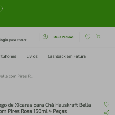
Meus Pedidos
login
para entrar
rtphones
Livros
Cashback em Fatura
Jogo de Xícaras para Chá Hauskraft Bella com Pires Rosa 150ml 4 Peças
ogo de Xícaras para Chá Hauskraft Bella
om Pires Rosa 150ml 4 Peças