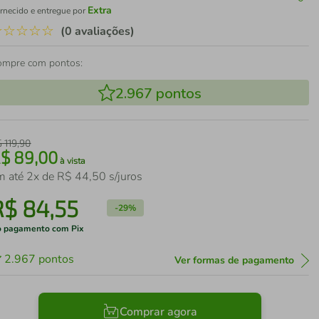
Extra
rnecido e entregue por
☆
☆
☆
☆
☆
(0 avaliações)
ompre com pontos:
2.967
pontos
$
119
,
90
R$
89
,
00
à vista
m até
2
x de
R$
44
,
50
s/juros
R$
84
,
55
-
29%
 pagamento com Pix
2.967
pontos
Ver formas de pagamento
Comprar agora