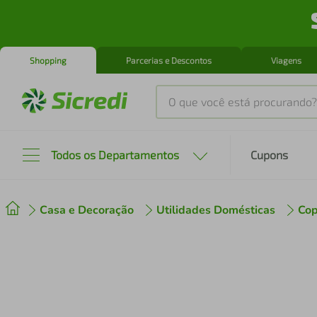
Shopping
Parcerias e Descontos
Viagens
O que você está procurando?
Produtos mais buscados
Todos os Departamentos
Cupons
tenis
1
º
Casa e Decoração
Utilidades Domésticas
Cop
cafeteira
2
º
perfume
3
º
air fryer
4
º