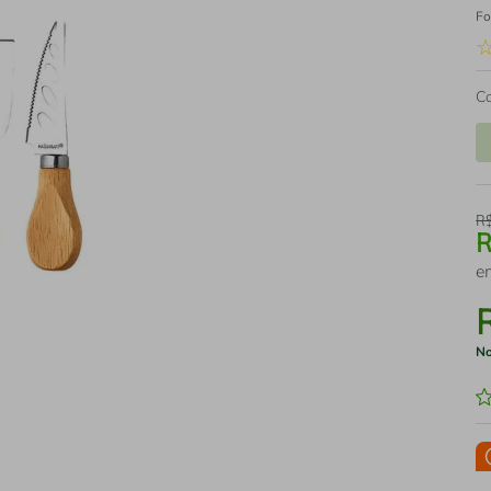
Fo
C
R
e
No