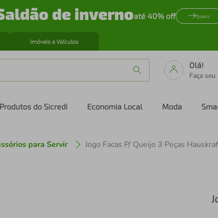
Saldão de inverno
até 40% off
Quero
Imóveis e Veículos
Olá!
Faça seu
Produtos do Sicredi
Economia Local
Moda
Sma
ssórios para Servir
Jogo Facas P/ Queijo 3 Peças Hauskraf
J