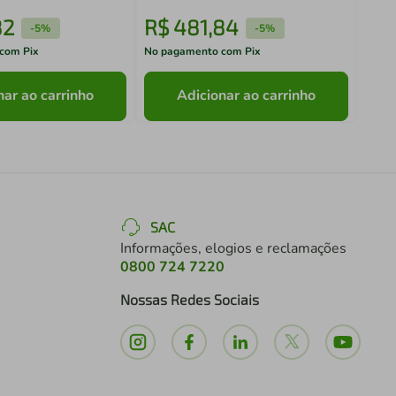
82
R$
481
,
84
R$
-
5%
-
5%
com Pix
No pagamento com Pix
No pa
nar ao carrinho
Adicionar ao carrinho
SAC
Informações, elogios e reclamações
0800 724 7220
Nossas Redes Sociais