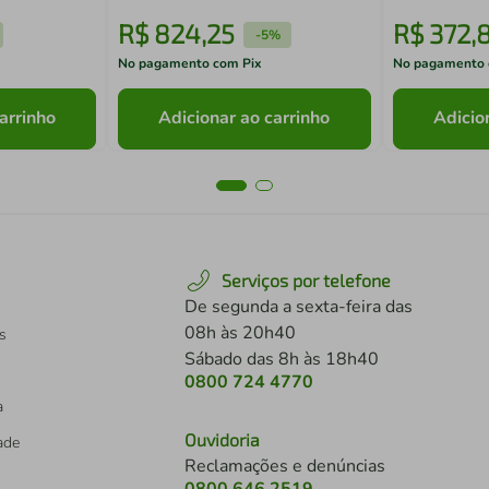
R$
824
,
25
R$
372
,
-
5%
No pagamento com Pix
No pagamento 
arrinho
Adicionar ao carrinho
Adicio
Serviços por telefone
De segunda a sexta-feira das
08h às 20h40
s
Sábado das 8h às 18h40
0800 724 4770
a
Ouvidoria
dade
Reclamações e denúncias