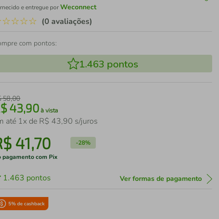
Weconnect
rnecido e entregue por
☆
☆
☆
☆
☆
(0 avaliações)
ompre com pontos:
1.463
pontos
$
58
,
00
R$
43
,
90
à vista
m até
1
x de
R$
43
,
90
s/juros
R$
41
,
70
-
28%
 pagamento com Pix
1.463
pontos
Ver formas de pagamento
5
% de cashback