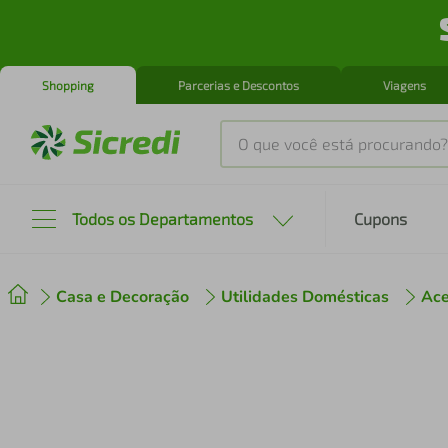
Shopping
Parcerias e Descontos
Viagens
O que você está procurando?
Produtos mais buscados
Todos os Departamentos
Cupons
tenis
1
º
Casa e Decoração
Utilidades Domésticas
Ace
cafeteira
2
º
perfume
3
º
air fryer
4
º