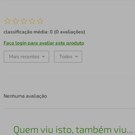
☆
☆
☆
☆
☆
classificação média: 0
(0 avaliações)
Faça login para avaliar este produto
Mais recentes
Todos
Nenhuma avaliação
Quem viu isto, também viu...