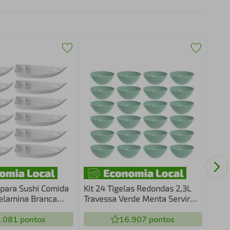
24 P
Band
Porç
a para Sushi Comida
Kit 24 Tigelas Redondas 2,3L
elamina Branca
Travessa Verde Menta Servir
l Gourmet Mix
Salada Sobremesa Crippa
.081
pontos
16.907
pontos