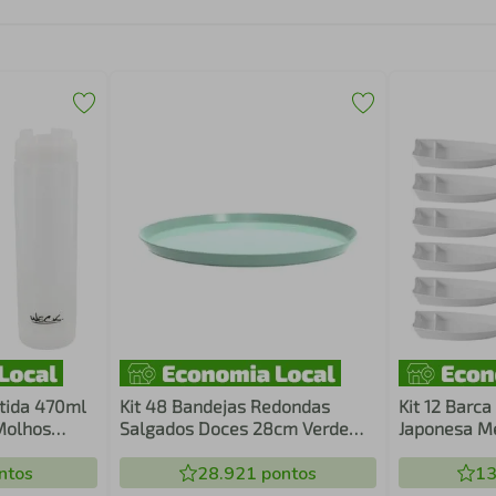
rtida 470ml
Kit 48 Bandejas Redondas
Kit 12 Barc
Molhos
Salgados Doces 28cm Verde
Japonesa M
Menta Servir Bar Restaurante
Profissiona
ntos
Bubble Crippa
28.921
pontos
13