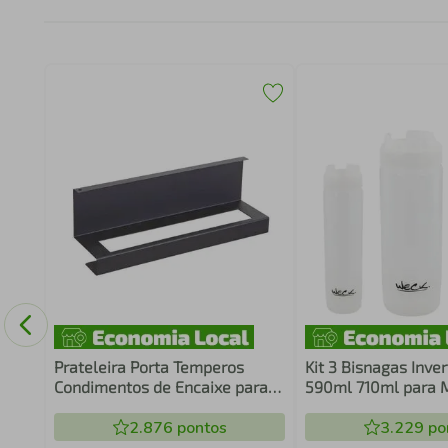
Prateleira Porta Temperos
Kit 3 Bisnagas Inve
Condimentos de Encaixe para
590ml 710ml para 
Cozinha Parede Aço Pintado
Weck
Preto Piva
2.876
pontos
3.229
po