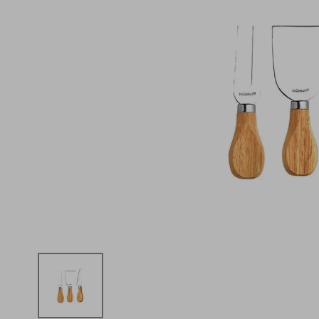
iphone
5
º