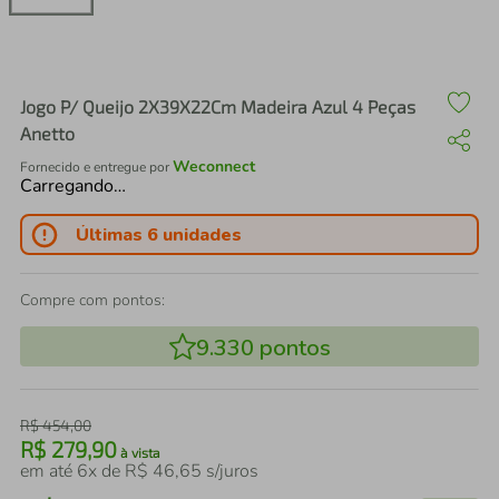
air fryer
4
º
iphone
5
º
Jogo P/ Queijo 2X39X22Cm Madeira Azul 4 Peças
Anetto
Weconnect
Fornecido e entregue por
Carregando…
Últimas 6 unidades
Compre com pontos:
9.330
pontos
R$
454
,
00
R$
279
,
90
à vista
em até
6
x de
R$
46
,
65
s/juros