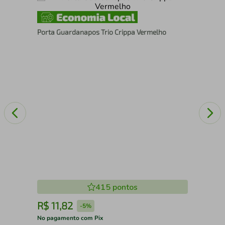
Kit
Porta Guardanapos Trio Crippa Vermelho
Bol
415
pontos
R$
11
,
82
R
-
5%
No pagamento com Pix
No 