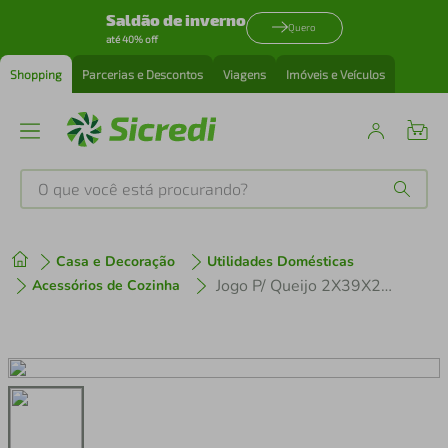
Saldão de inverno
Quero
até 40% off
Shopping
Parcerias e Descontos
Viagens
Imóveis e Veículos
O que você está procurando?
Produtos mais buscados
Casa e Decoração
Utilidades Domésticas
tenis
1
º
Jogo P/ Queijo 2X39X22Cm Madeira Azul 4 Peças Anetto
Acessórios de Cozinha
cafeteira
2
º
perfume
3
º