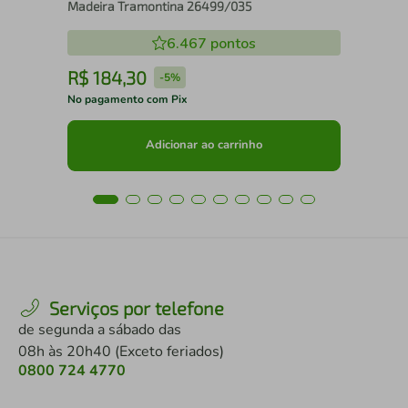
Madeira Tramontina 26499/035
6.467
pontos
R$
184
,
30
R
-
5%
No pagamento com Pix
No 
Adicionar ao carrinho
Serviços por telefone
de segunda a sábado das
08h às 20h40 (Exceto feriados)
0800 724 4770