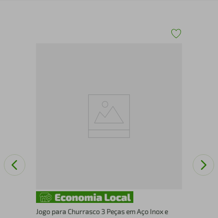
x
Peg
Uti
Jogo para Churrasco 3 Peças em Aço Inox e