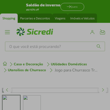
Saldão de inverno
Quero
até 40% off
Shopping
Parcerias e Descontos
Viagens
Imóveis e Veículos
O que você está procurando?
Produtos mais buscados
Casa e Decoração
Utilidades Domésticas
tenis
1
º
Jogo para Churrasco Tramontina Polywood Castanho 14 Peças
Utensílios de Churrasco
cafeteira
2
º
perfume
3
º