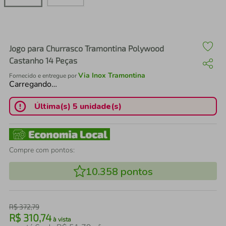
air fryer
4
º
iphone
5
º
Jogo para Churrasco Tramontina Polywood
Castanho 14 Peças
Via Inox Tramontina
Fornecido e entregue por
Carregando…
Última(s) 5 unidade(s)
Compre com pontos:
10.358
pontos
R$
372
,
79
R$
310
,
74
à vista