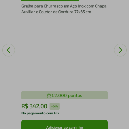
Far
Grelha para Churrasco em Aço Inox com Chapa
Auxiliar e Coletor de Gordura 77x65 cm
12.000
pontos
R$
342
,
00
R
-
5%
No pagamento com Pix
No 
Adicionar ao carrinho