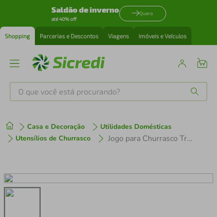
Saldão de inverno
Quero
até 40% off
Shopping
Parcerias e Descontos
Viagens
Imóveis e Veículos
O que você está procurando?
Produtos mais buscados
Casa e Decoração
Utilidades Domésticas
tenis
1
º
Jogo para Churrasco Tramontina Polywood 12 Peças Vermelho - 21199796
Utensílios de Churrasco
cafeteira
2
º
perfume
3
º