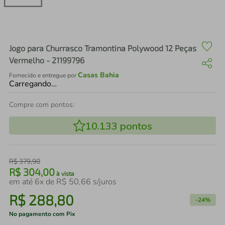
air fryer
4
º
iphone
5
º
Jogo para Churrasco Tramontina Polywood 12 Peças
Vermelho - 21199796
Casas Bahia
Fornecido e entregue por
Carregando…
Compre com pontos:
10.133
pontos
R$
379
,
90
R$
304
,
00
à vista
em até
6
x de
R$
50
,
66
s/juros
R$
288
,
80
-
24%
No pagamento com Pix