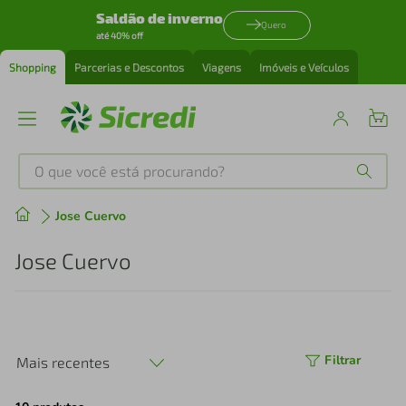
Saldão de inverno
Quero
até 40% off
Shopping
Parcerias e Descontos
Viagens
Imóveis e Veículos
O que você está procurando?
Produtos mais buscados
Jose Cuervo
tenis
1
º
Jose Cuervo
cafeteira
2
º
perfume
3
º
Filtrar
Mais recentes