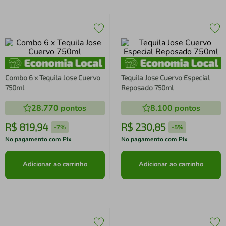
Combo 6 x Tequila Jose Cuervo
Tequila Jose Cuervo Especial
750ml
Reposado 750ml
28.770
pontos
8.100
pontos
R$
819
,
94
R$
230
,
85
-
7%
-
5%
No pagamento com Pix
No pagamento com Pix
Adicionar ao carrinho
Adicionar ao carrinho