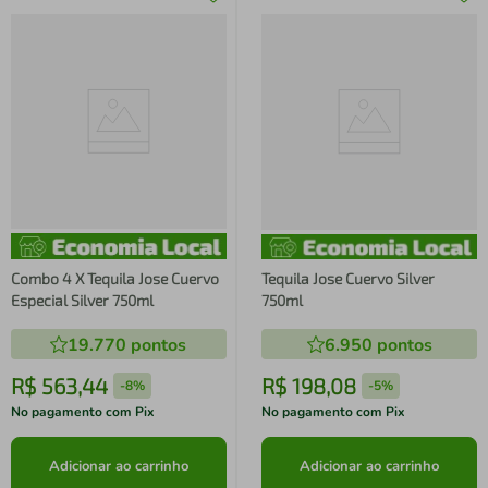
Combo 4 X Tequila Jose Cuervo
Tequila Jose Cuervo Silver
Especial Silver 750ml
750ml
19.770
pontos
6.950
pontos
R$
563
,
44
R$
198
,
08
-
8%
-
5%
No pagamento com Pix
No pagamento com Pix
Adicionar ao carrinho
Adicionar ao carrinho