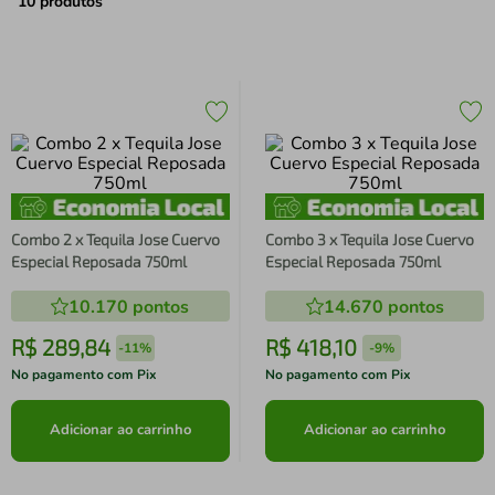
air fryer
4
º
10
produtos
iphone
5
º
Combo 2 x Tequila Jose Cuervo
Combo 3 x Tequila Jose Cuervo
Especial Reposada 750ml
Especial Reposada 750ml
10.170
pontos
14.670
pontos
R$
289
,
84
R$
418
,
10
-
11%
-
9%
No pagamento com Pix
No pagamento com Pix
Adicionar ao carrinho
Adicionar ao carrinho