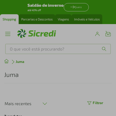
Saldão de inverno
Quero
até 40% off
Shopping
Parcerias e Descontos
Viagens
Imóveis e Veículos
O que você está procurando?
Produtos mais buscados
Juma
tenis
1
º
Juma
cafeteira
2
º
perfume
3
º
Filtrar
Mais recentes