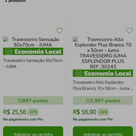
air fryer
4
º
2
produtos
iphone
5
º
Travesseiro Sensação 50x70cm
- JUMA
Travesseiro Alto Esplendor
Plus Branco 70 x 50cm - Juma
TRAVESSEIRO JUMA
897
pontos
1.997
pontos
ESPLENDOR PLUS REF.:30243
R$
25
,
56
R$
56
,
90
-
27%
-
24%
No pagamento com Pix
No pagamento com Pix
Adicionar ao carrinho
Adicionar ao carrinho