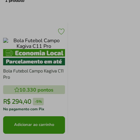
air fryer
4
º
1
produto
iphone
5
º
Bola Futebol Campo Kagiva C11
Pro
10.330
pontos
R$
294
,
40
-
5%
No pagamento com Pix
Adicionar ao carrinho