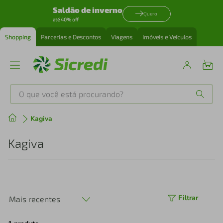
Saldão de inverno
Quero
até 40% off
Shopping
Parcerias e Descontos
Viagens
Imóveis e Veículos
O que você está procurando?
Produtos mais buscados
Kagiva
tenis
1
º
Kagiva
cafeteira
2
º
perfume
3
º
Filtrar
Mais recentes