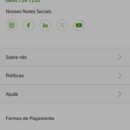
0800 724 7220
Nossas Redes Sociais
Sobre nós
+
Políticas
+
Ajuda
+
Formas de Pagamento