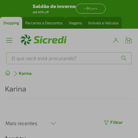
Saldão de inverno
Quero
até 40% off
Shopping
Parcerias e Descontos
Viagens
Imóveis e Veículos
O que você está procurando?
Produtos mais buscados
Karina
tenis
1
º
Karina
cafeteira
2
º
perfume
3
º
Filtrar
Mais recentes