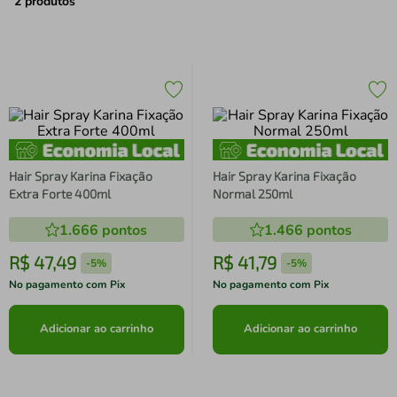
air fryer
4
º
2
produtos
iphone
5
º
Hair Spray Karina Fixação
Hair Spray Karina Fixação
Extra Forte 400ml
Normal 250ml
1.666
pontos
1.466
pontos
R$
47
,
49
R$
41
,
79
-
5%
-
5%
No pagamento com Pix
No pagamento com Pix
Adicionar ao carrinho
Adicionar ao carrinho