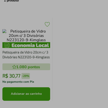
air fryer
4
º
1
produto
iphone
5
º
Petisqueira de Vidro 20cm c/ 3
Divisórias N223120-9-Kimglass
1.080
pontos
R$
30
,
77
-
29%
No pagamento com Pix
Adicionar ao carrinho