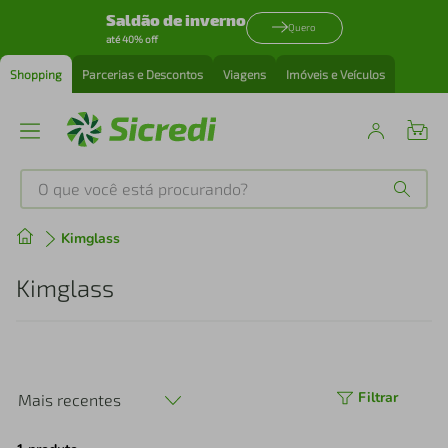
Saldão de inverno
Quero
até 40% off
Shopping
Parcerias e Descontos
Viagens
Imóveis e Veículos
O que você está procurando?
Produtos mais buscados
Kimglass
tenis
1
º
Kimglass
cafeteira
2
º
perfume
3
º
Filtrar
Mais recentes