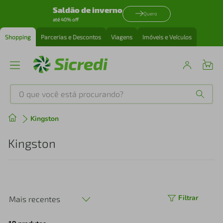
Saldão de inverno
Quero
até 40% off
Shopping
Parcerias e Descontos
Viagens
Imóveis e Veículos
O que você está procurando?
Produtos mais buscados
Kingston
tenis
1
º
Kingston
cafeteira
2
º
perfume
3
º
Filtrar
Mais recentes