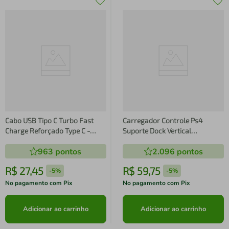
Cabo USB Tipo C Turbo Fast
Carregador Controle Ps4
Charge Reforçado Type C -
Suporte Dock Vertical
Prata
Playstation 4 Preto
963
pontos
2.096
pontos
R$
27
,
45
R$
59
,
75
-
5%
-
5%
No pagamento com Pix
No pagamento com Pix
Adicionar ao carrinho
Adicionar ao carrinho