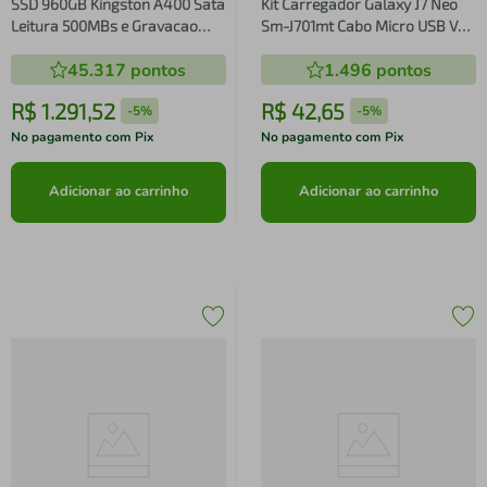
SSD 960GB Kingston A400 Sata
Kit Carregador Galaxy J7 Neo
Leitura 500MBs e Gravacao
Sm-J701mt Cabo Micro USB V8
450MBs SA400S37/960G
Branco Kingo
45.317
pontos
1.496
pontos
R$
1
.
291
,
52
R$
42
,
65
-
5%
-
5%
No pagamento com Pix
No pagamento com Pix
Adicionar ao carrinho
Adicionar ao carrinho