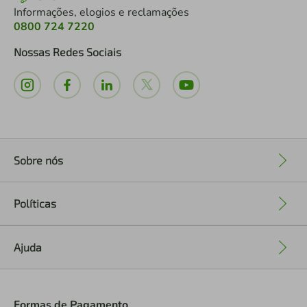
Informações, elogios e reclamações
0800 724 7220
Nossas Redes Sociais
Sobre nós
+
Políticas
+
Ajuda
+
Formas de Pagamento