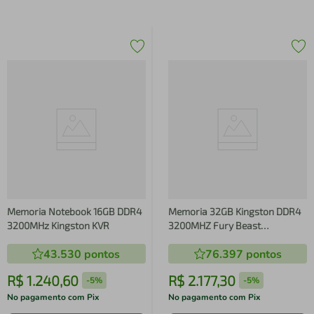
Memoria Notebook 16GB DDR4
Memoria 32GB Kingston DDR4
3200MHz Kingston KVR
3200MHZ Fury Beast
KF432C16BB/32
43.530
pontos
76.397
pontos
R$
1
.
240
,
60
R$
2
.
177
,
30
-
5%
-
5%
No pagamento com Pix
No pagamento com Pix