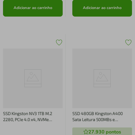
Adicionar ao carrinho
Adicionar ao carrinho
SSD Kingston NV3 1TB M.2
SSD 480GB Kingston A400
2280, PCIe 4.0 x4, NVMe
Sata Leitura 500MBs e
Leitura: 6000 MB/s, Gravacao:
Gravacao 450MBs
27.930
pontos
4000 MB/s SNV3S/1000G
SA400S37/480G