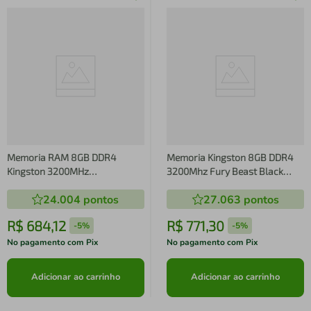
Memoria RAM 8GB DDR4
Memoria Kingston 8GB DDR4
Kingston 3200MHz
3200Mhz Fury Beast Black
KVR32N22S8L/8
KF432C16BB/8
24.004
pontos
27.063
pontos
R$
684
,
12
R$
771
,
30
-
5%
-
5%
No pagamento com Pix
No pagamento com Pix
Adicionar ao carrinho
Adicionar ao carrinho