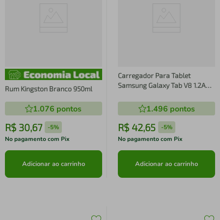
Carregador Para Tablet
Samsung Galaxy Tab V8 1.2A
Rum Kingston Branco 950ml
Preto Kingo
1.076
pontos
1.496
pontos
R$
30
,
67
R$
42
,
65
-
5%
-
5%
No pagamento com Pix
No pagamento com Pix
Adicionar ao carrinho
Adicionar ao carrinho