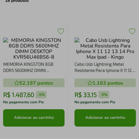
air fryer
4
º
18
produtos
iphone
5
º
MEMORIA KINGSTON 8GB
Cabo Usb Lightning Metal
DDR5 5600MHZ DIMM
Resistente Para Iphone X 11 12
DESKTOP KVR56U46BS6-8
13 14 Pro Max Ipad - Kingo
52.197
pontos
1.163
pontos
R$
1
.
487
,
60
R$
33
,
15
-
5%
-
5%
No pagamento com Pix
No pagamento com Pix
Adicionar ao carrinho
Adicionar ao carrinho