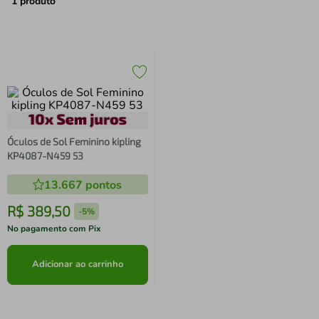
air fryer
4
º
1
produto
iphone
5
º
Óculos de Sol Feminino kipling
KP4087-N459 53
13.667
pontos
R$
389
,
50
-
5%
No pagamento com Pix
Adicionar ao carrinho