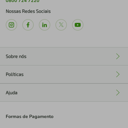
0800 724 7220
Nossas Redes Sociais
Sobre nós
+
Políticas
+
Ajuda
+
Formas de Pagamento