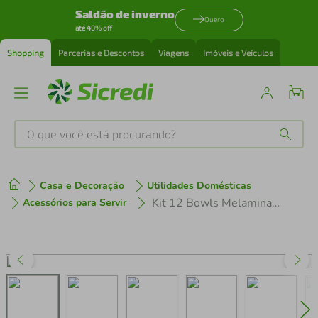
Saldão de inverno
Quero
até 40% off
Shopping
Parcerias e Descontos
Viagens
Imóveis e Veículos
O que você está procurando?
Produtos mais buscados
Casa e Decoração
Utilidades Domésticas
tenis
1
º
Kit 12 Bowls Melamina 600ml Preto Tigela Wolff Class Sobremesa Cumbuca Porções
Acessórios para Servir
cafeteira
2
º
perfume
3
º