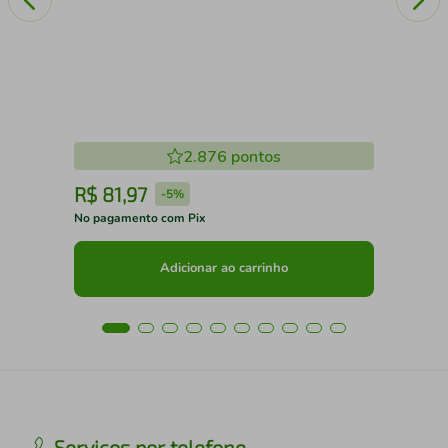
2.876
pontos
R$
81
,
97
R
-
5%
No pagamento com Pix
No 
Adicionar ao carrinho
Serviços por telefone