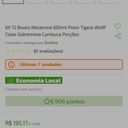
air fryer
4
º
iphone
5
º
Kit 12 Bowls Melamina 600ml Preto Tigela Wolff
Class Sobremesa Cumbuca Porções
Zanline
Fornecido e entregue por
☆
☆
☆
☆
☆
(0 avaliações)
Últimas 7 unidades
Compre com pontos:
6.506
pontos
R$
195
,
17
à vista