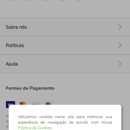
Sobre nós
+
Políticas
+
Ajuda
+
Formas de Pagamento
Utilizamos cookies neste site para melhorar sua
*Pontos dos Cartões Sicredi
experiência de navegação de acordo com nossa
*Cartões Sicredi
*Boleto exclusivo para associados PJ
Política de Cookies
.