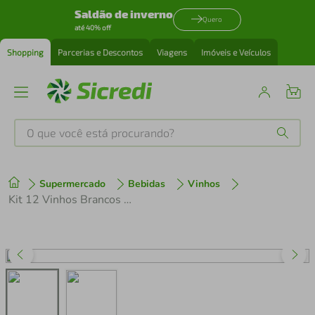
Saldão de inverno
Quero
até 40% off
Shopping
Parcerias e Descontos
Viagens
Imóveis e Veículos
O que você está procurando?
Produtos mais buscados
Supermercado
Bebidas
Vinhos
tenis
1
º
Kit 12 Vinhos Brancos Faisão Vinho Verde
cafeteira
2
º
perfume
3
º