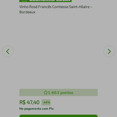
eta
Vin
Vinho Rosé Francês Comtesse Saint-Hilaire –
Pro
Bordeaux
1.663
pontos
R$
47
,
40
R
-
44%
No pagamento com Pix
No 