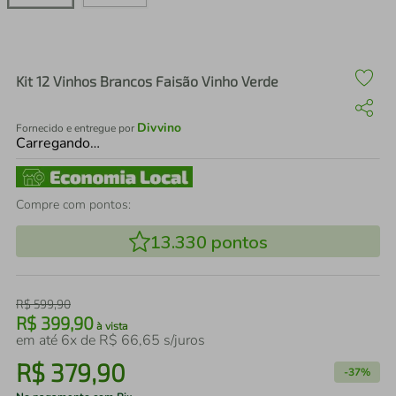
air fryer
4
º
iphone
5
º
Kit 12 Vinhos Brancos Faisão Vinho Verde
Divvino
Fornecido e entregue por
Carregando…
Compre com pontos:
13.330
pontos
R$
599
,
90
R$
399
,
90
à vista
em até
6
x de
R$
66
,
65
s/juros
R$
379
,
90
-
37%