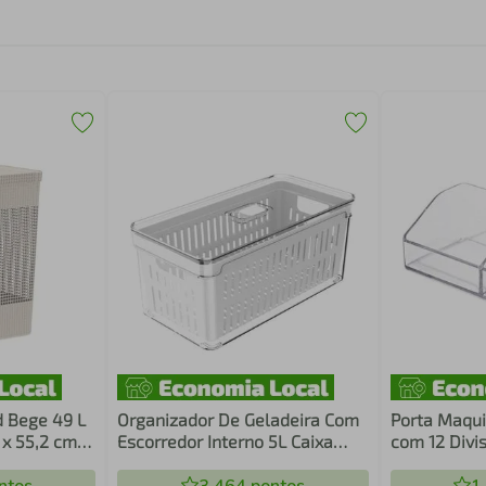
d Bege 49 L
Organizador De Geladeira Com
Porta Maqui
x 55,2 cm
Escorredor Interno 5L Caixa
com 12 Divi
Plástica Para Legumes Saladas
de Esmaltes
Clear Fresh OU