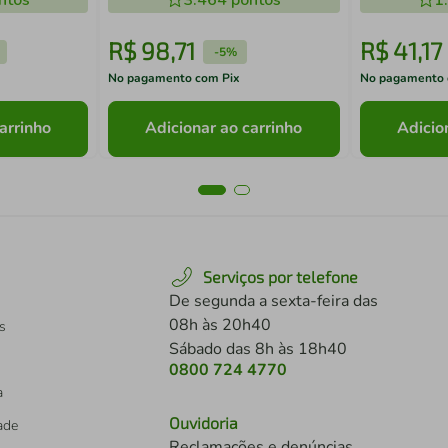
ntos
3.464
pontos
1
R$
98
,
71
R$
41
,
17
-
5%
No pagamento com Pix
No pagamento 
arrinho
Adicionar ao carrinho
Adicio
Serviços por telefone
De segunda a sexta-feira das
08h às 20h40
s
Sábado das 8h às 18h40
0800 724 4770
a
Ouvidoria
dade
Reclamações e denúncias