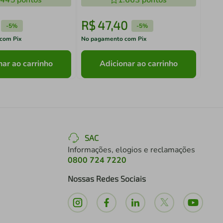
.445
pontos
1.663
pontos
R$
47
,
40
R$
-
5%
-
5%
com Pix
No pagamento com Pix
No pa
nar ao carrinho
Adicionar ao carrinho
SAC
Informações, elogios e reclamações
0800 724 7220
Nossas Redes Sociais