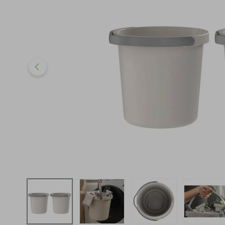
iphone
5
º