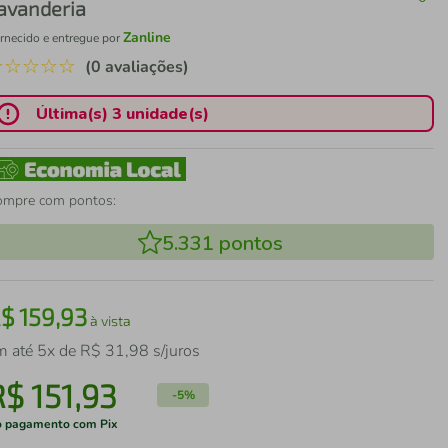
avanderia
Zanline
rnecido e entregue por
☆
☆
☆
☆
☆
(0 avaliações)
Última(s) 3 unidade(s)
ompre com pontos:
5.331
pontos
R$
159
,
93
à vista
m até
5
x de
R$
31
,
98
s/juros
R$
151
,
93
-
5%
 pagamento com Pix