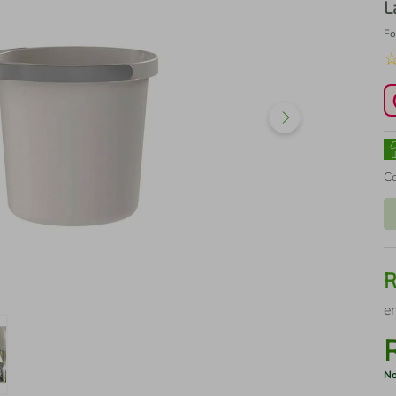
L
Fo
C
e
No