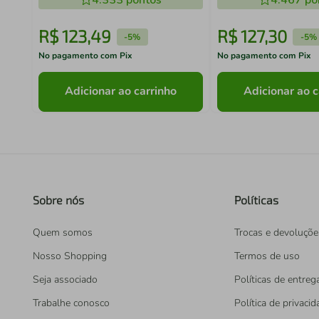
4.333
pontos
4.467
po
R$
123
,
49
R$
127
,
30
-
5%
-
5%
No pagamento com Pix
No pagamento com Pix
Adicionar ao carrinho
Adicionar ao c
Sobre nós
Políticas
Quem somos
Trocas e devoluçõe
Nosso Shopping
Termos de uso
Seja associado
Políticas de entreg
Trabalhe conosco
Política de privaci