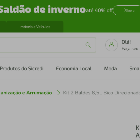
Saldão de inverno
até 40% off
Quero
Imóveis e Veículos
Olá!
Faça seu
Produtos do Sicredi
Economia Local
Moda
Sma
anização e Arrumação
K
A