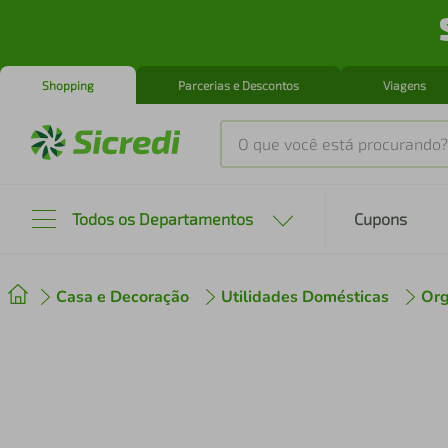
Shopping
Parcerias e Descontos
Viagens
O que você está procurando?
Produtos mais buscados
Todos os Departamentos
Cupons
tenis
1
º
Casa e Decoração
Utilidades Domésticas
Org
cafeteira
2
º
perfume
3
º
air fryer
4
º