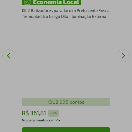
Sob
Kit 2 Balizadores para Jardim Preto Lente Fosca
Pa
Termoplástico Grega Dital Iluminação Externa
12.695
pontos
R$
361
,
81
R
-
5%
No pagamento com Pix
No 