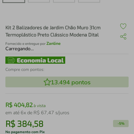
air fryer
4
º
iphone
5
º
Kit 2 Balizadores de Jardim Chão Muro 31cm
Termoplástico Preto Clássico Modena Dital
Zanline
Fornecido e entregue por
Carregando…
Compre com pontos:
13.494
pontos
R$
404
,
82
à vista
em até
6
x de
R$
67
,
47
s/juros
R$
384
,
58
-
5%
No pagamento com Pix