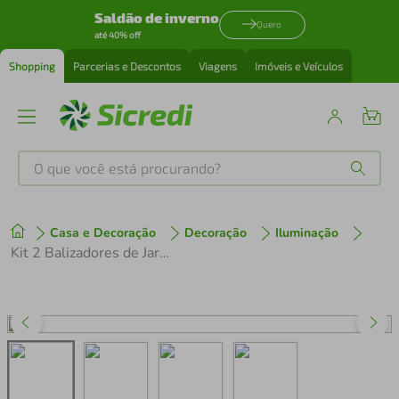
Saldão de inverno
Quero
até 40% off
Shopping
Parcerias e Descontos
Viagens
Imóveis e Veículos
O que você está procurando?
Produtos mais buscados
Casa e Decoração
Decoração
Iluminação
tenis
1
º
Kit 2 Balizadores de Jardim Chão Muro 31cm Termoplástico Preto Clássico Modena Dital
cafeteira
2
º
perfume
3
º