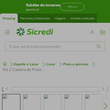
Saldão de inverno
Quero
até 40% off
Shopping
Parcerias e Descontos
Viagens
Imóveis e Veículos
O que você está procurando?
Produtos mais buscados
Esporte e Lazer
Lazer
Praia e piscinas
tenis
1
º
Kit 2 Cadeira de Praia Alta em Aço 110 kg Branca Mor
cafeteira
2
º
perfume
3
º