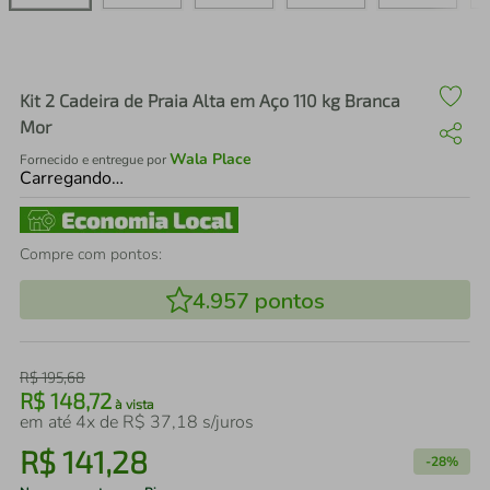
air fryer
4
º
iphone
5
º
Kit 2 Cadeira de Praia Alta em Aço 110 kg Branca
Mor
Wala Place
Fornecido e entregue por
Carregando…
Compre com pontos:
4.957
pontos
R$
195
,
68
R$
148
,
72
à vista
em até
4
x de
R$
37
,
18
s/juros
R$
141
,
28
-
28%