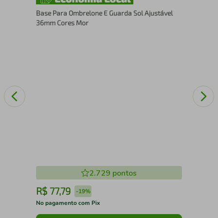
or
Cad
Base Para Ombrelone E Guarda Sol Ajustável
Var
36mm Cores Mor
2.729
pontos
R$
77
,
79
R
-
19%
No pagamento com Pix
No 