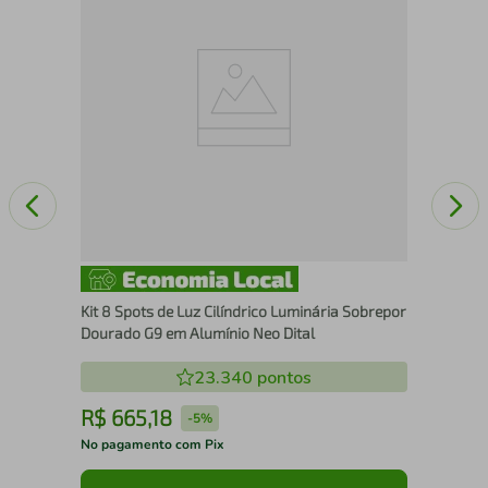
Bra
Ext
Kit 8 Spots de Luz Cilíndrico Luminária Sobrepor
Dourado G9 em Alumínio Neo Dital
23.340
pontos
R$
665
,
18
R
-
5%
No pagamento com Pix
No 