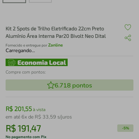
air fryer
4
º
iphone
5
º
Kit 2 Spots de Trilho Eletrificado 22cm Preto
Alumínio Área Interna Par20 Bivolt Neo Dital
Zanline
Fornecido e entregue por
Carregando…
Compre com pontos:
6.718
pontos
R$
201
,
55
à vista
em até
6
x de
R$
33
,
59
s/juros
R$
191
,
47
-
5%
No pagamento com Pix