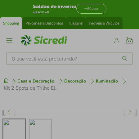
Saldão de inverno
Quero
até 40% off
Shopping
Parcerias e Descontos
Viagens
Imóveis e Veículos
O que você está procurando?
Produtos mais buscados
Casa e Decoração
Decoração
Iluminação
tenis
1
º
Kit 2 Spots de Trilho Eletrificado 22cm Preto Alumínio Área Interna Par20 Bivolt Neo Dital
cafeteira
2
º
perfume
3
º