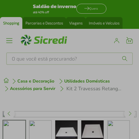
Saldão de inverno
Quero
até 40% off
Shopping
Parcerias e Descontos
Viagens
Imóveis e Veículos
O que você está procurando?
Produtos mais buscados
Casa e Decoração
Utilidades Domésticas
tenis
1
º
Kit 2 Travessas Retangular Branca 3,5L Profissional Servir Buffet Melamina Haus Concept Saladas Massas
Acessórios para Servir
cafeteira
2
º
perfume
3
º