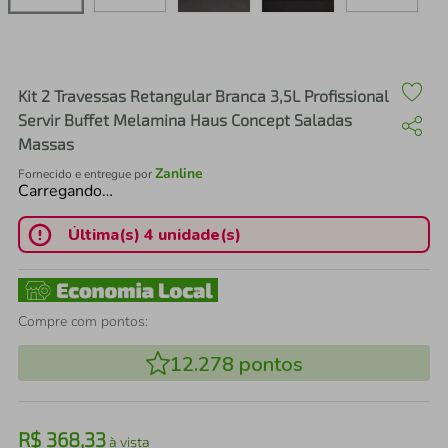
air fryer
4
º
iphone
5
º
Kit 2 Travessas Retangular Branca 3,5L Profissional
Servir Buffet Melamina Haus Concept Saladas
Massas
Zanline
Fornecido e entregue por
Carregando…
Última(s) 4 unidade(s)
Compre com pontos:
12.278
pontos
R$
368
,
33
à vista