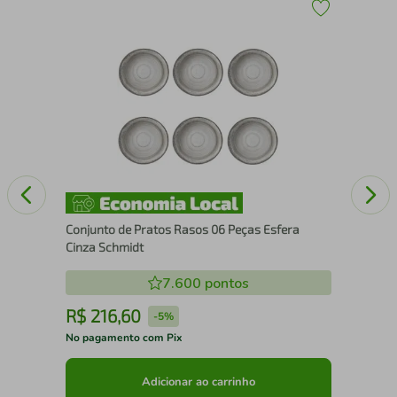
Con
Ôni
Conjunto de Pratos Rasos 06 Peças Esfera
Cinza Schmidt
7.600
pontos
R$
216
,
60
R
-
5%
No pagamento com Pix
No 
Adicionar ao carrinho