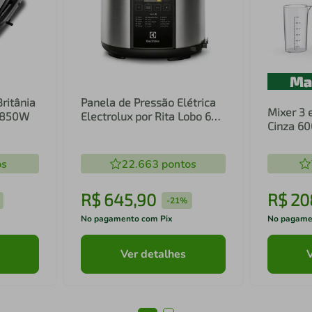
Britânia
Panela de Pressão Elétrica
Mixer 3 
1 850W
Electrolux por Rita Lobo 6L
Cinza 6
Preta Experience Digital
Inox e T
(PCC20)
(EIB20)
os
22.663
pontos
R$
645
,
90
R$
20
-
21%
No pagamento com Pix
No pagame
Ver detalhes