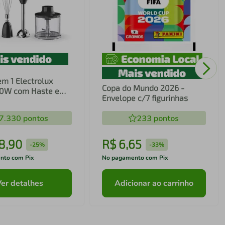
em 1 Electrolux
Copa do Mundo 2026 -
00W com Haste em
Envelope c/7 figurinhas
ecnologia TruFlow
7.330
pontos
233
pontos
8
,
90
R$
6
,
65
-
25%
-
33%
nto com Pix
No pagamento com Pix
Ver detalhes
Adicionar ao carrinho