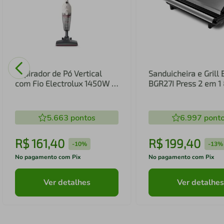
Aspirador de Pó Vertical
Sanduicheira e Grill 
com Fio Electrolux 1450W 2
BGR27I Press 2 em 
em 1 Filtro HEPA Branco
(STK14B)
5.663
pontos
6.997
pont
R$
161
,
40
R$
199
,
40
-
10%
-
13%
No pagamento com Pix
No pagamento com Pix
Ver detalhes
Ver detalhes