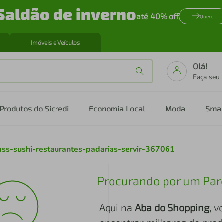
Saldão de inverno
até 40% off
Quero
Imóveis e Veículos
Olá!
Faça seu
Produtos do Sicredi
Economia Local
Moda
Sma
ss-sushi-restaurantes-padarias-servir-367061
Procurando por um Par
Aqui na
Aba do Shopping
, 