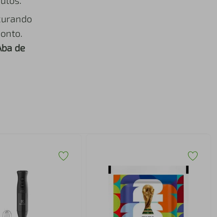
utos.
curando
onto.
Aba de