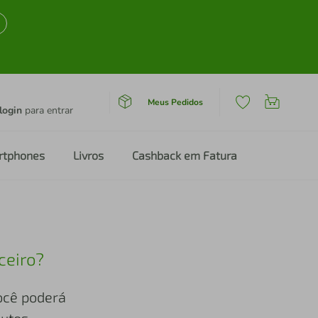
Meus Pedidos
login
para entrar
rtphones
Livros
Cashback em Fatura
ceiro?
você poderá