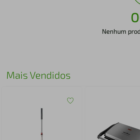
iphone
5
º
O
Nenhum produ
Mais Vendidos