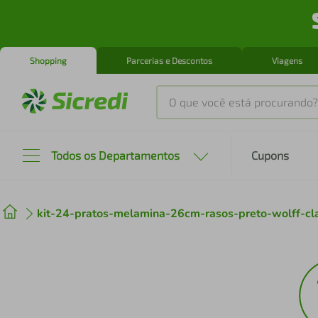
Shopping
Parcerias e Descontos
Viagens
O que você está procurando?
Produtos mais buscados
Todos os Departamentos
Cupons
tenis
1
º
kit-24-pratos-melamina-26cm-rasos-preto-wolff-cla
cafeteira
2
º
perfume
3
º
air fryer
4
º