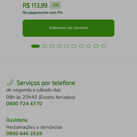
R$
113
,
99
R
-
5%
No pagamento com Pix
No 
Adicionar ao carrinho
Serviços por telefone
de segunda a sábado das
08h às 20h40 (Exceto feriados)
0800 724 4770
Ouvidoria
Reclamações e denúncias
0800 646 2519