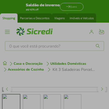
Saldão de inverno
Quero
até 40% off
Shopping
Parcerias e Descontos
Viagens
Imóveis e Veículos
O que você está procurando?
Produtos mais buscados
Casa e Decoração
Utilidades Domésticas
tenis
1
º
Kit 3 Saladeiras Porcelana 738ml Tramontina Bowl Salada Sobremesa Restaurante Hotel
Acessórios de Cozinha
cafeteira
2
º
perfume
3
º