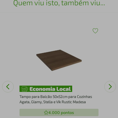
Quem viu isto, também viu...
 -
Por
Aço
Ocu
Tampo para Balcão 50x52cm para Cozinhas
Agata, Glamy, Stella e Vik Rustic Madesa
4.000
pontos