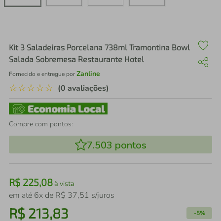
air fryer
4
º
iphone
5
º
Kit 3 Saladeiras Porcelana 738ml Tramontina Bowl
Salada Sobremesa Restaurante Hotel
Zanline
Fornecido e entregue por
☆
☆
☆
☆
☆
(0 avaliações)
Compre com pontos:
7.503
pontos
R$
225
,
08
à vista
em até
6
x de
R$
37
,
51
s/juros
R$
213
,
83
-
5%