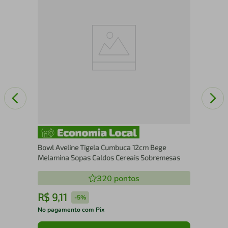
Tig
Tra
So
Bowl Aveline Tigela Cumbuca 12cm Bege
Melamina Sopas Caldos Cereais Sobremesas
320
pontos
R$
9
,
11
R
-
5%
No pagamento com Pix
No 