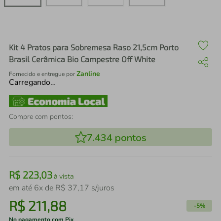
air fryer
4
º
iphone
5
º
Kit 4 Pratos para Sobremesa Raso 21,5cm Porto
Brasil Cerâmica Bio Campestre Off White
Zanline
Fornecido e entregue por
Carregando…
Compre com pontos:
7.434
pontos
R$
223
,
03
à vista
em até
6
x de
R$
37
,
17
s/juros
R$
211
,
88
-
5%
No pagamento com Pix