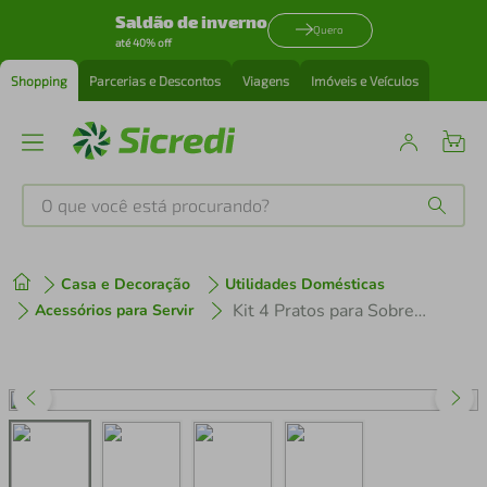
Saldão de inverno
Quero
até 40% off
Shopping
Parcerias e Descontos
Viagens
Imóveis e Veículos
O que você está procurando?
Produtos mais buscados
Casa e Decoração
Utilidades Domésticas
tenis
1
º
Kit 4 Pratos para Sobremesa Raso 21,5cm Porto Brasil Cerâmica Bio Campestre Off White
Acessórios para Servir
cafeteira
2
º
perfume
3
º