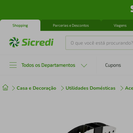
Shopping
Parcerias e Descontos
Viagens
O que você está procurando?
Produtos mais buscados
Todos os Departamentos
Cupons
tenis
1
º
Casa e Decoração
Utilidades Domésticas
Ace
cafeteira
2
º
perfume
3
º
air fryer
4
º