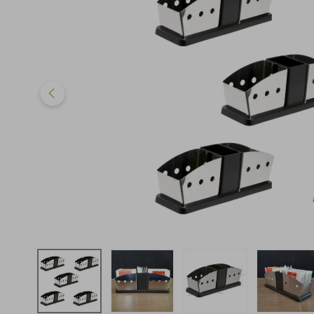
iphone
5
º