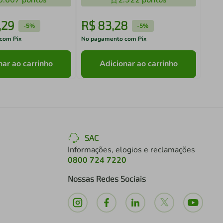
0.607
pontos
2.922
pontos
,
29
R$
83
,
28
R$
-
5%
-
5%
com Pix
No pagamento com Pix
No pa
nar ao carrinho
Adicionar ao carrinho
SAC
Informações, elogios e reclamações
0800 724 7220
Nossas Redes Sociais