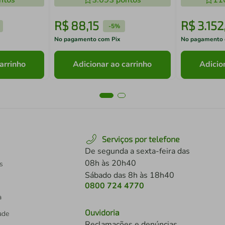
ntos
3.093
pontos
11
R$
88
,
15
R$
3
.
152
-
5%
No pagamento com Pix
No pagamento 
arrinho
Adicionar ao carrinho
Adicio
Serviços por telefone
De segunda a sexta-feira das
08h às 20h40
s
Sábado das 8h às 18h40
0800 724 4770
a
Ouvidoria
dade
Reclamações e denúncias