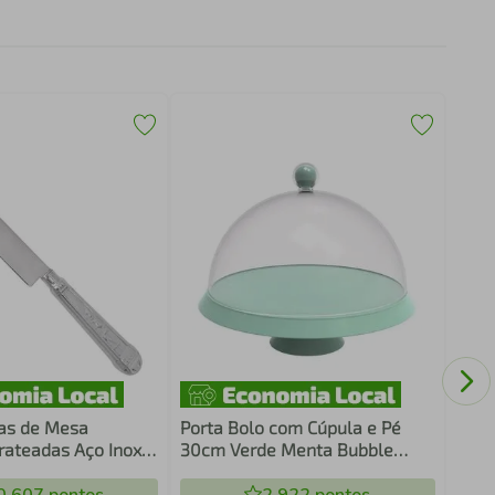
Esco
Aére
com 
as de Mesa
Porta Bolo com Cúpula e Pé
rateadas Aço Inox
30cm Verde Menta Bubble
s Churrascarias
Crippa Boleira Tortas Doces