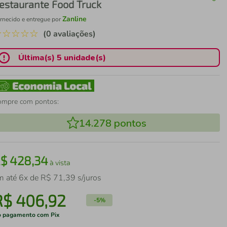
estaurante Food Truck
Zanline
rnecido e entregue por
☆
☆
☆
☆
☆
(0 avaliações)
Última(s) 5 unidade(s)
ompre com pontos:
14.278
pontos
R$
428
,
34
à vista
m até
6
x de
R$
71
,
39
s/juros
R$
406
,
92
-
5%
 pagamento com Pix