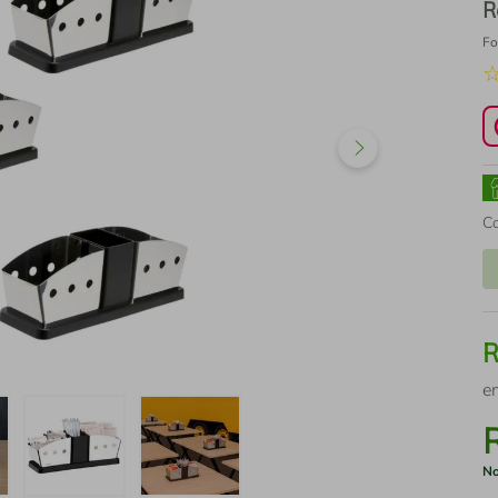
R
Fo
C
e
No