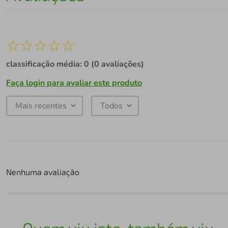
☆
☆
☆
☆
☆
classificação média: 0
(0 avaliações)
Faça login para avaliar este produto
Mais recentes
Todos
Nenhuma avaliação