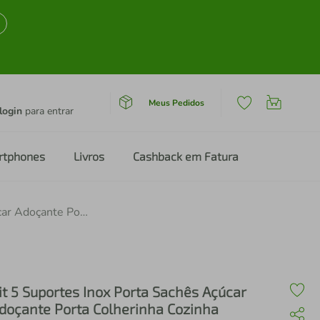
Meus Pedidos
login
para entrar
rtphones
Livros
Cashback em Fatura
Kit 5 Suportes Inox Porta Sachês Açúcar Adoçante Porta Colherinha Cozinha Restaurante Food Truck
it 5 Suportes Inox Porta Sachês Açúcar
doçante Porta Colherinha Cozinha