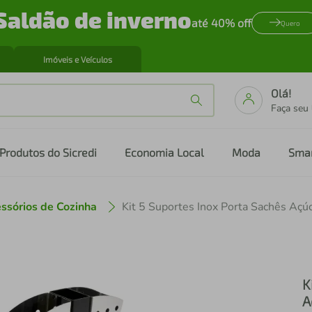
Saldão de inverno
até 40% off
Quero
Imóveis e Veículos
Olá!
Faça seu
Produtos do Sicredi
Economia Local
Moda
Sma
ssórios de Cozinha
K
A