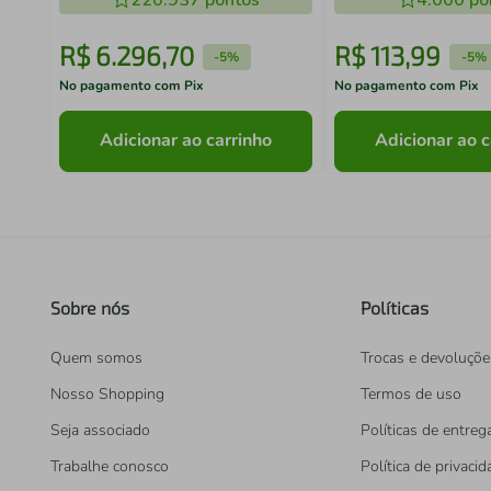
220.937
pontos
4.000
po
R$
6
.
296
,
70
R$
113
,
99
-
5%
-
5%
No pagamento com Pix
No pagamento com Pix
Adicionar ao carrinho
Adicionar ao c
Sobre nós
Políticas
Quem somos
Trocas e devoluçõe
Nosso Shopping
Termos de uso
Seja associado
Políticas de entreg
Trabalhe conosco
Política de privaci