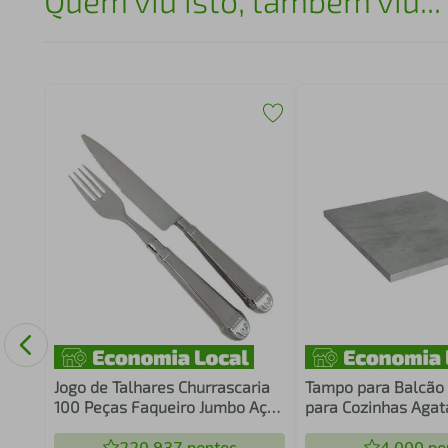
Quem viu isto, também viu...
de
leza
Jogo de Talhares Churrascaria
Tampo para Balcão
100 Peças Faqueiro Jumbo Aço
para Cozinhas Agat
Inox Prateado Jantar
Stella e Vik Mood 