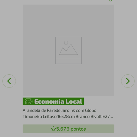
Ara
tal
Par
Tra
Arandela de Parede Jardins com Globo
Timoneiro Leitoso 16x28cm Branco Bivolt E27
Dital
5.676
pontos