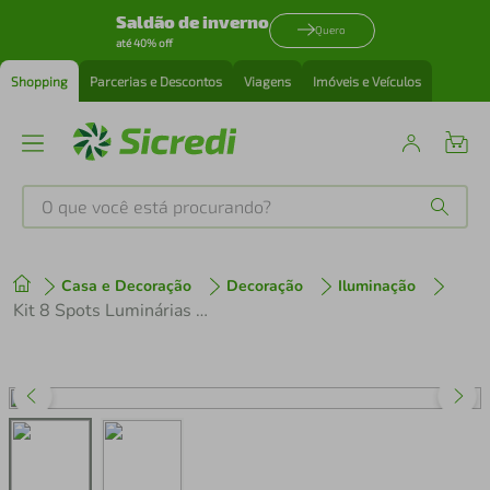
Saldão de inverno
Quero
até 40% off
Shopping
Parcerias e Descontos
Viagens
Imóveis e Veículos
O que você está procurando?
Produtos mais buscados
Casa e Decoração
Decoração
Iluminação
tenis
1
º
Kit 8 Spots Luminárias Neo Alumínio Branco de Trilho Soquete E27 Dital
cafeteira
2
º
perfume
3
º