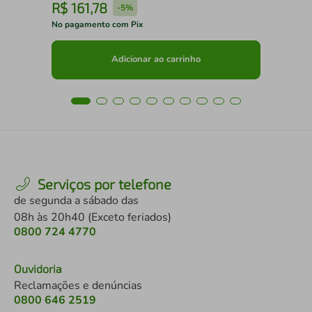
R$
161
,
78
R
-
5%
No pagamento com Pix
No 
Adicionar ao carrinho
Serviços por telefone
de segunda a sábado das
08h às 20h40 (Exceto feriados)
0800 724 4770
Ouvidoria
Reclamações e denúncias
0800 646 2519