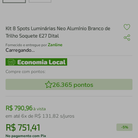
air fryer
4
º
iphone
5
º
Kit 8 Spots Luminárias Neo Alumínio Branco de
Trilho Soquete E27 Dital
Zanline
Fornecido e entregue por
Carregando…
Compre com pontos:
26.365
pontos
R$
790
,
96
à vista
em até
6
x de
R$
131
,
82
s/juros
R$
751
,
41
-
5%
No pagamento com Pix