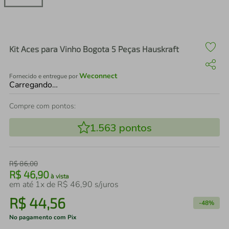
air fryer
4
º
iphone
5
º
Kit Aces para Vinho Bogota 5 Peças Hauskraft
Weconnect
Fornecido e entregue por
Carregando…
Compre com pontos:
1.563
pontos
R$
86
,
00
R$
46
,
90
à vista
em até
1
x de
R$
46
,
90
s/juros
R$
44
,
56
-
48%
No pagamento com Pix