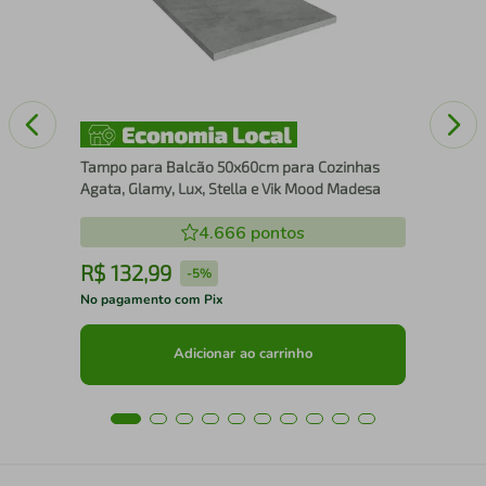
Aga
Tampo para Balcão 50x60cm para Cozinhas
Agata, Glamy, Lux, Stella e Vik Mood Madesa
4.666
pontos
R$
132
,
99
R
-
5%
No pagamento com Pix
No 
Adicionar ao carrinho