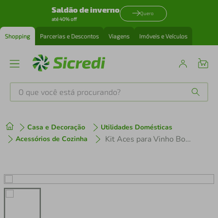
Saldão de inverno
Quero
até 40% off
Shopping
Parcerias e Descontos
Viagens
Imóveis e Veículos
O que você está procurando?
Produtos mais buscados
Casa e Decoração
Utilidades Domésticas
tenis
1
º
Kit Aces para Vinho Bogota 5 Peças Hauskraft
Acessórios de Cozinha
cafeteira
2
º
perfume
3
º