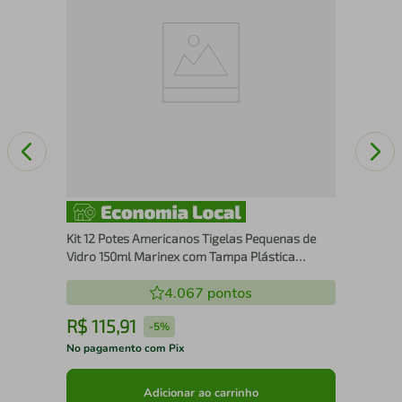
Kit 12 Potes Americanos Tigelas Pequenas de
Vidro 150ml Marinex com Tampa Plástica
Colorida
4.067
pontos
R$
115
,
91
R
-
5%
No pagamento com Pix
No 
Adicionar ao carrinho