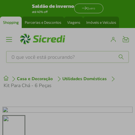
Saldão de inverno
Quero
até 40% off
Shopping
Parcerias e Descontos
Viagens
Imóveis e Veículos
O que você está procurando?
Produtos mais buscados
Casa e Decoração
Utilidades Domésticas
tenis
1
º
Kit Para Chá - 6 Peças
cafeteira
2
º
perfume
3
º