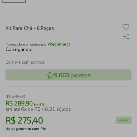
air fryer
4
º
iphone
5
º
Kit Para Chá - 6 Peças
Weconnect
Fornecido e entregue por
Carregando…
Compre com pontos:
9.663
pontos
R$
485
,
00
R$
289
,
90
à vista
em até
6
x de
R$
48
,
31
s/juros
R$
275
,
40
-
43%
No pagamento com Pix