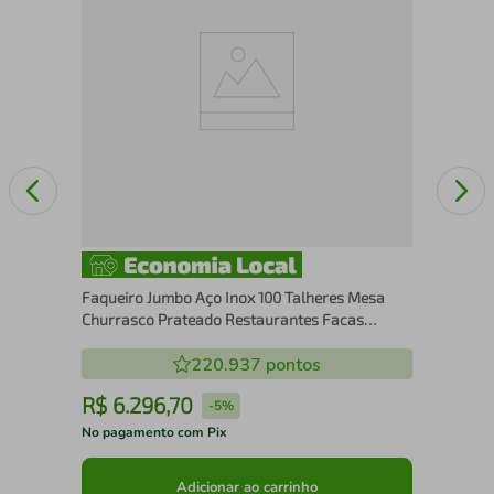
30c
Faqueiro Jumbo Aço Inox 100 Talheres Mesa
Churrasco Prateado Restaurantes Facas
Garfos
220.937
pontos
R$
6
.
296
,
70
R
-
5%
No pagamento com Pix
No 
Adicionar ao carrinho