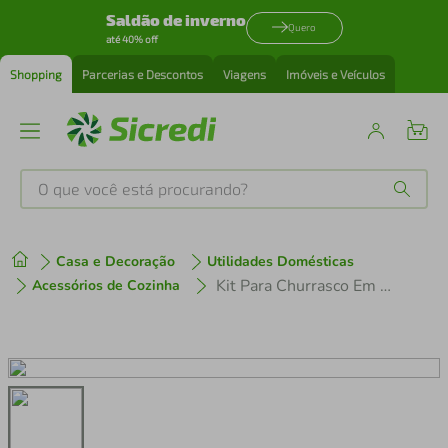
Saldão de inverno
Quero
até 40% off
Shopping
Parcerias e Descontos
Viagens
Imóveis e Veículos
O que você está procurando?
Produtos mais buscados
Casa e Decoração
Utilidades Domésticas
tenis
1
º
Kit Para Churrasco Em Bambu-Madeira
Acessórios de Cozinha
cafeteira
2
º
perfume
3
º