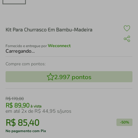
air fryer
4
º
iphone
5
º
Kit Para Churrasco Em Bambu-Madeira
Weconnect
Fornecido e entregue por
Carregando…
Compre com pontos:
2.997
pontos
R$
170
,
00
R$
89
,
90
à vista
em até
2
x de
R$
44
,
95
s/juros
R$
85
,
40
-
50%
No pagamento com Pix