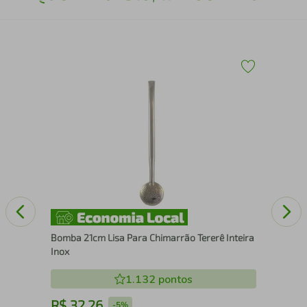
d 2
Bas
Com
Bomba 21cm Lisa Para Chimarrão Tererê Inteira
Inox
1.132
pontos
R$
32
,
26
R
-
5%