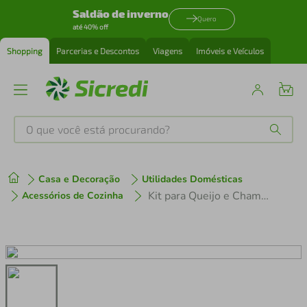
Saldão de inverno
Quero
até 40% off
Shopping
Parcerias e Descontos
Viagens
Imóveis e Veículos
O que você está procurando?
Produtos mais buscados
Casa e Decoração
Utilidades Domésticas
tenis
1
º
Kit para Queijo e Champagne - 7 Peças
Acessórios de Cozinha
cafeteira
2
º
perfume
3
º