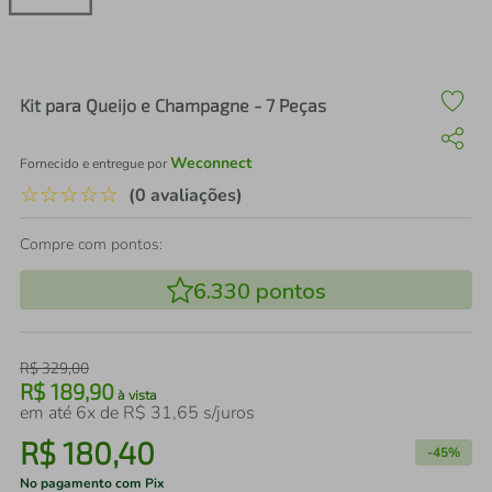
air fryer
4
º
iphone
5
º
Kit para Queijo e Champagne - 7 Peças
Weconnect
Fornecido e entregue por
☆
☆
☆
☆
☆
(0 avaliações)
Compre com pontos:
6.330
pontos
R$
329
,
00
R$
189
,
90
à vista
em até
6
x de
R$
31
,
65
s/juros
R$
180
,
40
-
45%
No pagamento com Pix