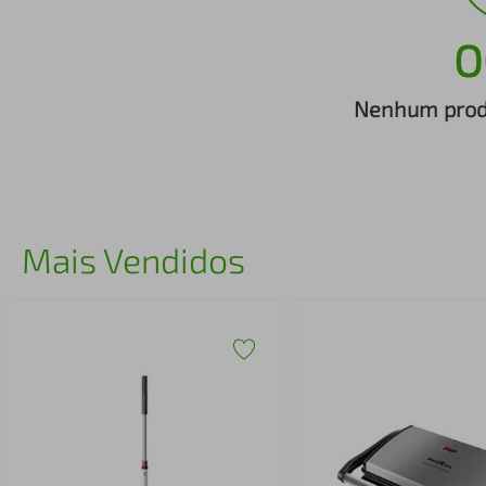
iphone
5
º
O
Nenhum produ
Mais Vendidos