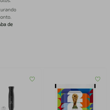
utos.
curando
onto.
Aba de