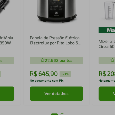
Britânia
Panela de Pressão Elétrica
Mixer 3 
1 850W
Electrolux por Rita Lobo 6L
Cinza 6
Preta Experience Digital
Inox e T
(PCC20)
(EIB20)
os
22.663
pontos
R$
645
,
90
R$
20
-
21%
No pagamento com Pix
No pagame
Ver detalhes