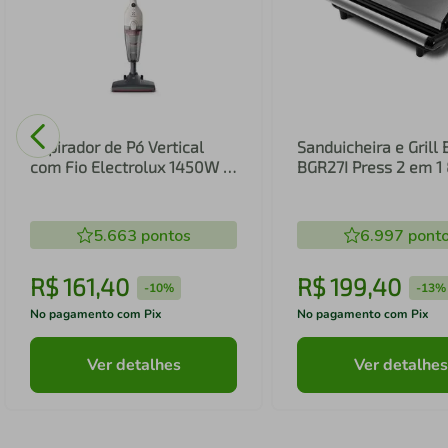
Aspirador de Pó Vertical
Sanduicheira e Grill 
com Fio Electrolux 1450W 2
BGR27I Press 2 em 
em 1 Filtro HEPA Branco
(STK14B)
5.663
pontos
6.997
pont
R$
161
,
40
R$
199
,
40
-
10%
-
13%
No pagamento com Pix
No pagamento com Pix
Ver detalhes
Ver detalhes