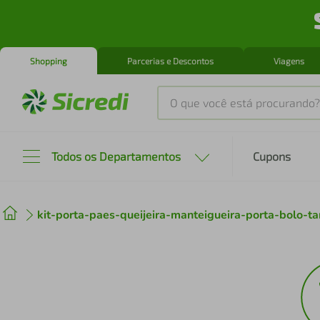
Shopping
Parcerias e Descontos
Viagens
O que você está procurando?
Produtos mais buscados
Todos os Departamentos
Cupons
tenis
1
º
kit-porta-paes-queijeira-manteigueira-porta-bol
cafeteira
2
º
perfume
3
º
air fryer
4
º