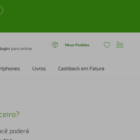
Meus Pedidos
login
para entrar
rtphones
Livros
Cashback em Fatura
ceiro?
você poderá