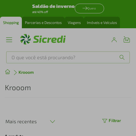
Saldão de inverno
Quero
até 40% off
Shopping
Parcerias e Descontos
Viagens
Imóveis e Veículos
O que você está procurando?
Produtos mais buscados
Krooom
tenis
1
º
Krooom
cafeteira
2
º
perfume
3
º
Filtrar
Mais recentes