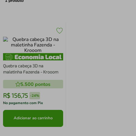
air fryer
4
º
1
produto
iphone
5
º
Quebra cabeça 3D na
maletinha Fazenda - Krooom
5.500
pontos
R$
156
,
75
-
24%
No pagamento com Pix
Adicionar ao carrinho