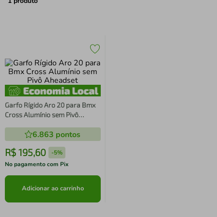
air fryer
4
º
1
produto
iphone
5
º
Garfo Rígido Aro 20 para Bmx
Cross Alumínio sem Pivô
Aheadset
6.863
pontos
R$
195
,
60
-
5%
No pagamento com Pix
Adicionar ao carrinho