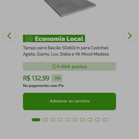
Kit
Tampo para Balcão 50x60cm para Cozinhas
Agata, Glamy, Lux, Stella e Vik Mood Madesa
4.666
pontos
R$
132
,
99
R
-
5%
No pagamento com Pix
No 
Adicionar ao carrinho