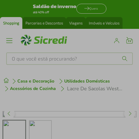
Saldão de inverno
Quero
até 40% off
Shopping
Parcerias e Descontos
Viagens
Imóveis e Veículos
O que você está procurando?
Produtos mais buscados
Casa e Decoração
Utilidades Domésticas
tenis
1
º
Lacre De Sacolas Western Home
Acessórios de Cozinha
cafeteira
2
º
perfume
3
º