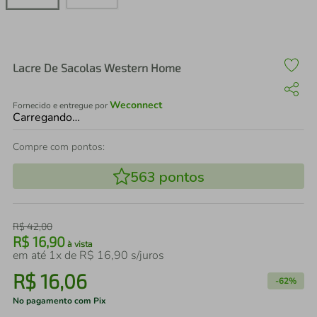
air fryer
4
º
iphone
5
º
Lacre De Sacolas Western Home
Weconnect
Fornecido e entregue por
Carregando…
Compre com pontos:
563
pontos
R$
42
,
00
R$
16
,
90
à vista
em até
1
x de
R$
16
,
90
s/juros
R$
16
,
06
-
62%
No pagamento com Pix