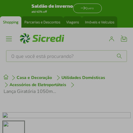
Saldão de inverno
Quero
até 40% off
Shopping
Parcerias e Descontos
Viagens
Imóveis e Veículos
O que você está procurando?
Produtos mais buscados
Casa e Decoração
Utilidades Domésticas
tenis
1
º
Acessórios de Eletroportáteis
Lança Giratória 1050mm Lavadoras Alta Pressão Profissional Karcher
cafeteira
2
º
perfume
3
º