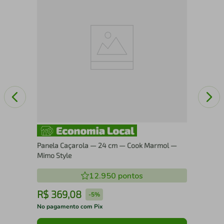
Panela Caçarola — 24 cm — Cook Marmol —
Mimo Style
12.950
pontos
R$
369
,
08
R
-
5%
No pagamento com Pix
No 