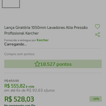
air fryer
4
º
iphone
5
º
Lança Giratória 1050mm Lavadoras Alta Pressão
Profissional Karcher
Karcher
Fornecido e entregue por
Carregando…
Compre com pontos:
18.527
pontos
R$
653
,
90
R$
555
,
82
à vista
em até
6
x de
R$
92
,
63
s/juros
R$
528
,
03
-
19%
No pagamento com Pix