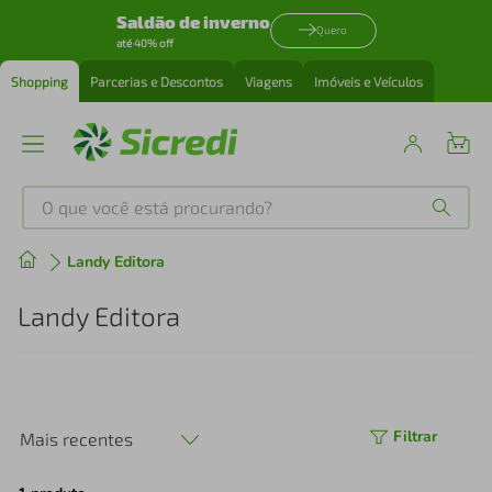
Saldão de inverno
Quero
até 40% off
Shopping
Parcerias e Descontos
Viagens
Imóveis e Veículos
O que você está procurando?
Produtos mais buscados
Landy Editora
tenis
1
º
Landy Editora
cafeteira
2
º
perfume
3
º
Filtrar
Mais recentes