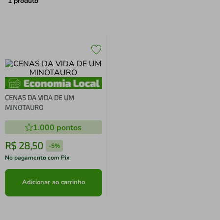
air fryer
4
º
1
produto
iphone
5
º
CENAS DA VIDA DE UM
MINOTAURO
1.000
pontos
R$
28
,
50
-
5%
No pagamento com Pix
Adicionar ao carrinho