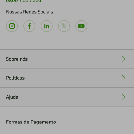
0800 724 7220
Nossas Redes Sociais
Sobre nós
+
Políticas
+
Ajuda
+
Formas de Pagamento