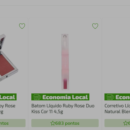
by Rose
Batom Líquido Ruby Rose Duo
Corretivo L
0g
Kiss Cor 11 4,5g
Natural Ble
ntos
683
pontos