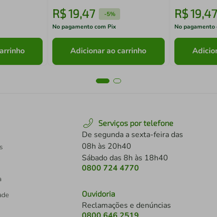
R$
19
,
47
R$
19
,
47
-
5%
No pagamento com Pix
No pagamento 
arrinho
Adicionar ao carrinho
Adicio
Serviços por telefone
De segunda a sexta-feira das
08h às 20h40
s
Sábado das 8h às 18h40
0800 724 4770
a
Ouvidoria
dade
Reclamações e denúncias
0800 646 2519