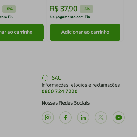
R$
37
,
90
R$
-
5%
-
5%
com Pix
No pagamento com Pix
No pa
nar ao carrinho
Adicionar ao carrinho
SAC
Informações, elogios e reclamações
0800 724 7220
Nossas Redes Sociais