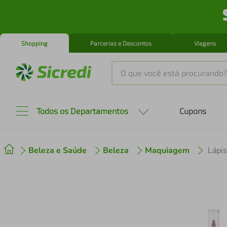
Shopping
Parcerias e Descontos
Viagens
O que você está procurando?
Produtos mais buscados
Todos os Departamentos
Cupons
tenis
1
º
Beleza e Saúde
Beleza
Maquiagem
cafeteira
2
º
perfume
3
º
air fryer
4
º