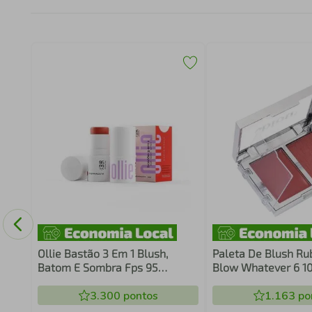
nze
Ollie Bastão 3 Em 1 Blush,
Paleta De Blush Ru
Batom E Sombra Fps 95
Blow Whatever 6 1
Terracota
3.300
pontos
1.163
po