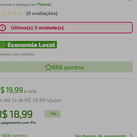
Panvel
rnecido e entregue por
☆
☆
☆
☆
☆
(0 avaliações)
Última(s) 3 unidade(s)
ompre com pontos:
666
pontos
R$
19
,
99
à vista
m até
1
x de
R$
19
,
99
s/juros
R$
18
,
99
-
5%
 pagamento com Pix
666
pontos
Ver formas de pagamento