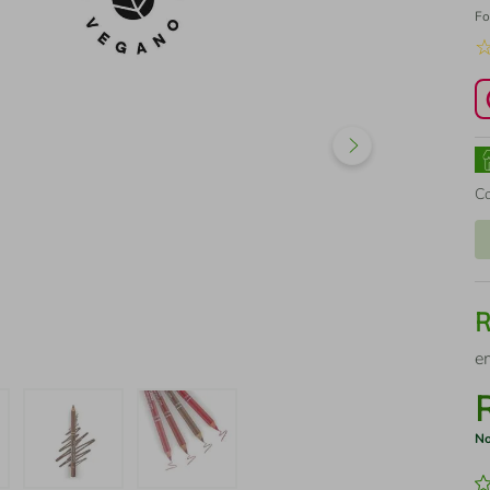
Fo
C
e
No