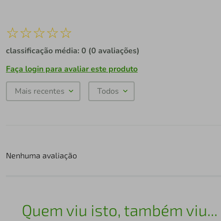
☆
☆
☆
☆
☆
classificação média: 0
(0 avaliações)
Faça login para avaliar este produto
Mais recentes
Todos
Nenhuma avaliação
Quem viu isto, também viu...