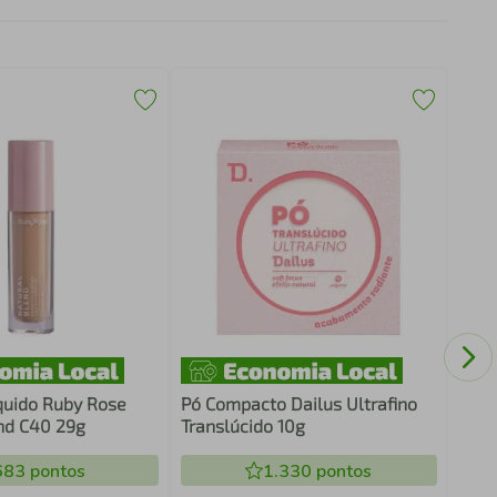
Somb
Pain
íquido Ruby Rose
Pó Compacto Dailus Ultrafino
nd C40 29g
Translúcido 10g
683
pontos
1.330
pontos