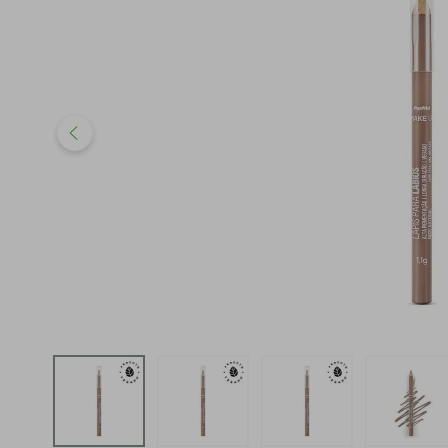
iphone
5
º