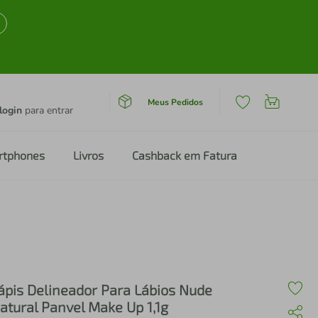
Meus Pedidos
login
para entrar
rtphones
Livros
Cashback em Fatura
ápis Delineador Para Lábios Nude
atural Panvel Make Up 1,1g