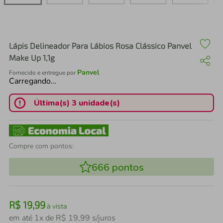
air fryer
4
º
iphone
5
º
Lápis Delineador Para Lábios Rosa Clássico Panvel
Make Up 1,1g
Panvel
Fornecido e entregue por
Carregando…
Última(s) 3 unidade(s)
Compre com pontos:
666
pontos
R$
19
,
99
à vista
em até
1
x de
R$
19
,
99
s/juros