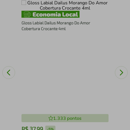
Esp
Gloss Labial Dailus Morango Do Amor
Cobertura Crocante 4ml
1.333
pontos
R$
37
,
99
R
-
5%