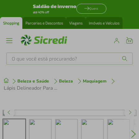
Saldão de inverno
Quero
até 40% off
Shopping
Parcerias e Descontos
Viagens
Imóveis e Veículos
O que você está procurando?
Produtos mais buscados
Beleza e Saúde
Beleza
Maquiagem
tenis
1
º
Lápis Delineador Para Lábios Rosa Clássico Panvel Make Up 1,1g
cafeteira
2
º
perfume
3
º