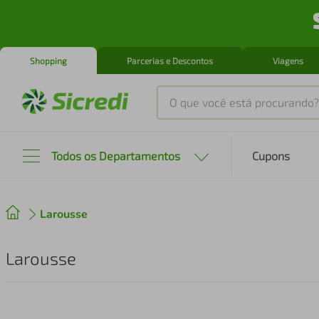
Shopping
Parcerias e Descontos
Viagens
O que você está procurando?
Produtos mais buscados
Todos os Departamentos
Cupons
tenis
1
º
Larousse
cafeteira
2
º
perfume
3
º
Larousse
air fryer
4
º