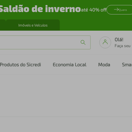
Saldão de inverno
até 40% off
Quero
Imóveis e Veículos
Olá!
Faça seu
Produtos do Sicredi
Economia Local
Moda
Sma