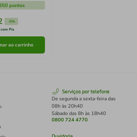
850
pontos
2
-
5%
 com Pix
nar ao carrinho
Serviços por telefone
De segunda a sexta-feira das
08h às 20h40
s
Sábado das 8h às 18h40
0800 724 4770
a
Ouvidoria
dade