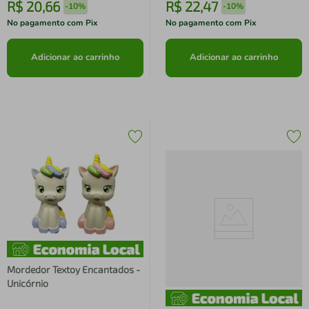
R$
20
,
66
R$
22
,
47
-
10%
-
10%
No pagamento com Pix
No pagamento com Pix
Adicionar ao carrinho
Adicionar ao carrinho
Mordedor Textoy Encantados -
Unicórnio