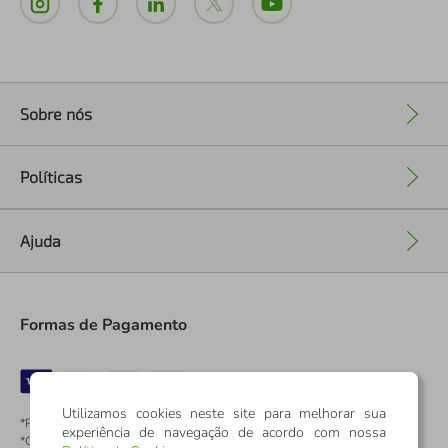
Sobre nós
+
Políticas
+
Ajuda
+
Formas de Pagamento
Utilizamos cookies neste site para melhorar sua
*Pontos dos Cartões Sicredi
experiência de navegação de acordo com nossa
*Cartões Sicredi